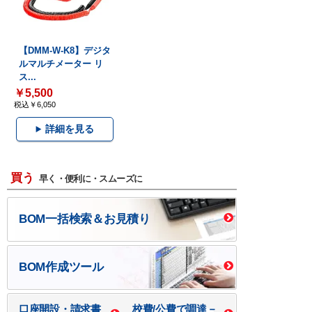
【DMM-W-K8】デジタ
ルマルチメーター リ
ス...
￥5,500
税込￥6,050
詳細を見る
買う
早く・便利に・スムーズに
BOM一括検索＆お見積り
BOM作成ツール
口座開設・請求書
校費/公費で調達－