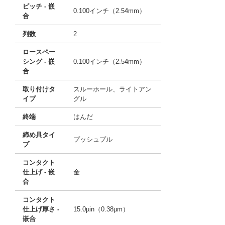
ピッチ - 嵌
0.100インチ（2.54mm）
合
列数
2
ロースペー
シング - 嵌
0.100インチ（2.54mm）
合
取り付けタ
スルーホール、ライトアン
イプ
グル
終端
はんだ
締め具タイ
プッシュプル
プ
コンタクト
仕上げ - 嵌
金
合
コンタクト
仕上げ厚さ -
15.0µin（0.38µm）
嵌合