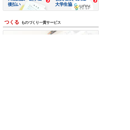
後払い
大学生協
つくる
ものづくり一貫サービス
R＆D・回路設計
基板設計・製造・実装
ケース・ハーネス加工
※掲載されている価格には消費税、各種手数料が含まれ
ておりません。別途消費税およびお支払方法に応じた
手数料が必要になります。
※このホームページに掲載されている、記事・写真の一
部または全部をそのまま、または改変して利用・転