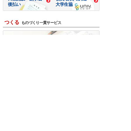
後払い
大学生協
つくる
ものづくり一貫サービス
R＆D・回路設計
基板設計・製造・実装
ケース・ハーネス加工
※掲載されている価格には消費税、各種手数料が含まれ
ておりません。別途消費税およびお支払方法に応じた
手数料が必要になります。
※このホームページに掲載されている、記事・写真の一
部または全部をそのまま、または改変して利用・転