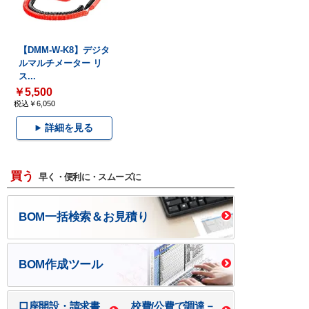
【DMM-W-K8】デジタ
ルマルチメーター リ
ス...
￥5,500
税込￥6,050
詳細を見る
買う
早く・便利に・スムーズに
BOM一括検索＆お見積り
BOM作成ツール
口座開設・請求書
校費/公費で調達－