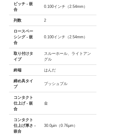
ピッチ - 嵌
0.100インチ（2.54mm）
合
列数
2
ロースペー
シング - 嵌
0.100インチ（2.54mm）
合
取り付けタ
スルーホール、ライトアン
イプ
グル
終端
はんだ
締め具タイ
プッシュプル
プ
コンタクト
仕上げ - 嵌
金
合
コンタクト
仕上げ厚さ -
30.0µin（0.76µm）
嵌合