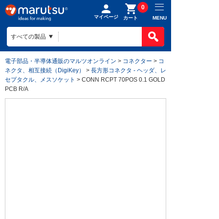
0
マイページ
MENU
カート
電子部品・半導体通販のマルツオンライン
>
コネクター
>
コ
ネクタ、相互接続（DigiKey）
>
長方形コネクタ - ヘッダ、レ
セプタクル、メスソケット
> CONN RCPT 70POS 0.1 GOLD
PCB R/A