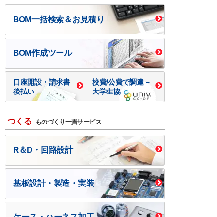
BOM一括検索＆お見積り
BOM作成ツール
口座開設・請求書
校費/公費で調達－
後払い
大学生協
つくる
ものづくり一貫サービス
R＆D・回路設計
基板設計・製造・実装
ケース・ハーネス加工