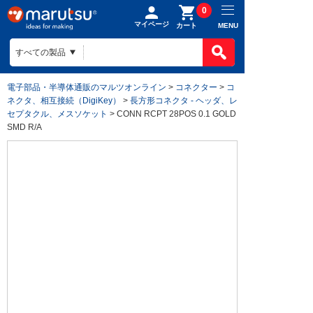
0
マイページ
MENU
カート
電子部品・半導体通販のマルツオンライン
>
コネクター
>
コ
ネクタ、相互接続（DigiKey）
>
長方形コネクタ - ヘッダ、レ
セプタクル、メスソケット
> CONN RCPT 28POS 0.1 GOLD
SMD R/A