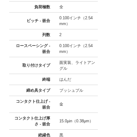
負荷極数
全
0.100インチ（2.54
ピッチ - 嵌合
mm）
列数
2
ロースペーシング -
0.100インチ（2.54
嵌合
mm）
面実装、ライトアン
取り付けタイプ
グル
終端
はんだ
締め具タイプ
プッシュプル
コンタクト仕上げ -
金
嵌合
コンタクト仕上げ厚
15.0µin（0.38µm）
さ - 嵌合
絶縁色
黒