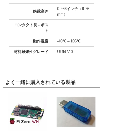
0.266インチ（6.76
絶縁高さ
mm）
コンタクト長 - ポス
-
ト
動作温度
-40°C～105°C
材料難燃性グレード
UL94 V-0
よく一緒に購入されている製品