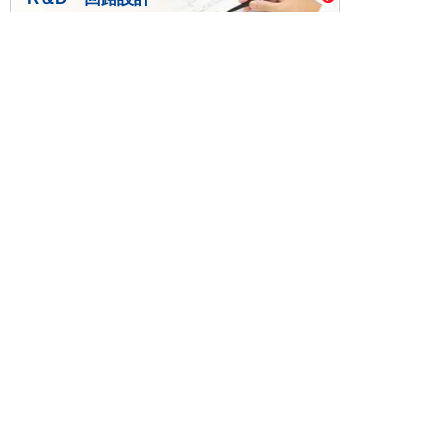
基板設計・製造・実装
ケース・ハーネス加工
※掲載されている価格には消費税、各種手数料が含まれ
ておりません。別途消費税およびお支払方法に応じた
手数料が必要になります。
※このホームページに掲載されている、記事・写真の一
部または全部をそのまま、または改変して利用・転
載・転用することを禁じます。
※商品によって販売価格が店頭価格と異なる場合がござ
います。
※弊社ではお客様が商品を選びやすくするためにデータ
シートの提供や技術情報、商品画像の表示を行ってい
ます。
しかしさまざまな事情により、これらの情報がすべて