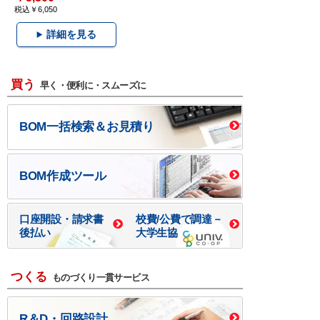
税込￥6,050
詳細を見る
買う
早く・便利に・スムーズに
BOM一括検索＆お見積り
BOM作成ツール
口座開設・請求書
校費/公費で調達－
後払い
大学生協
つくる
ものづくり一貫サービス
R＆D・回路設計