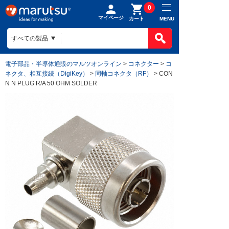
0
マイページ
MENU
カート
電子部品・半導体通販のマルツオンライン
>
コネクター
>
コ
ネクタ、相互接続（DigiKey）
>
同軸コネクタ（RF）
> CON
N N PLUG R/A 50 OHM SOLDER