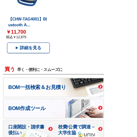
【CHW-TAG4001】Bl
uetooth A...
￥11,700
税込￥12,870
詳細を見る
買う
早く・便利に・スムーズに
BOM一括検索＆お見積り
BOM作成ツール
口座開設・請求書
校費/公費で調達－
後払い
大学生協