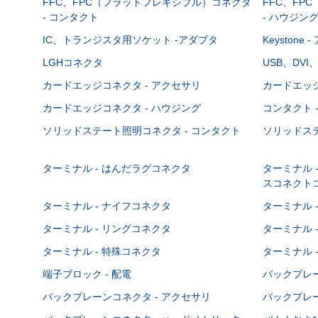
FFC、FPC（フラットフレキシブル）コネクタ
FFC、FP
- コンタクト
- ハウジン
IC、トランジスタ用ソケット -アダプタ
Keystone
LGHコネクタ
USB、DVI
カードエッジコネクタ - アクセサリ
カードエッジ
カードエッジコネクタ - ハウジング
コンタクト 
ソリッドステート照明コネクタ - コンタクト
ソリッドステ
ターミナル - はんだラグコネクタ
ターミナル 
スコネクト
ターミナル - ナイフコネクタ
ターミナル 
ターミナル - リングコネクタ
ターミナル 
ターミナル - 特殊コネクタ
ターミナル 
端子ブロック - 配電
バックプレーン
バックプレーンコネクタ - アクセサリ
バックプレー