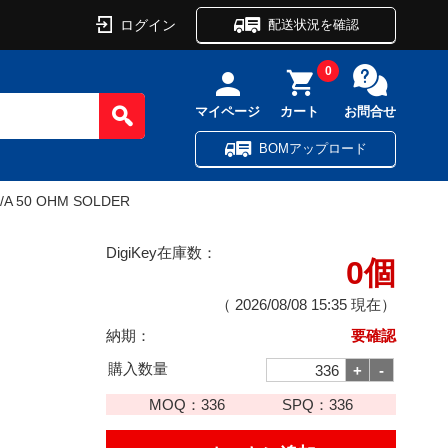
ログイン
配送状況を確認
0
マイページ
カート
お問合せ
BOMアップロード
/A 50 OHM SOLDER
DigiKey在庫数：
0個
（
2026/08/08 15:35
現在）
納期：
要確認
購入数量
MOQ：
336
SPQ：
336