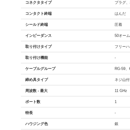
コネクタタイプ
プラグ、
コンタクト終端
はんだ
シールド終端
圧着
インピーダンス
50オーム
取り付けタイプ
フリーハ
取り付け機能
-
ケーブルグループ
RG-59、
締め具タイプ
ネジ山付
周波数 - 最大
11 GHz
ポート数
1
特長
-
ハウジング色
銀