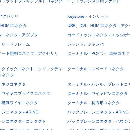
C（フラットフレキシブル）コネクタ
IC、トランジスタ用ソケット
グ
 - アクセサリ
Keystone - インサート
、HDMIコネクタ
USB、DVI、HDMIコネクタ - ア
コネクタ - アダプタ
カードエッジコネクタ - エッジ
- リードフレーム
シャント、ジャンパ
ート照明コネクタ - アクセサリ
ターミナル - PCピン、単極コネク
- クイックコネクト、クイックディ
ターミナル - スペードコネクタ
コネクタ
- ネジコネクタ
ターミナル - バレル、ブレットコ
- ワイヤスプライスコネクタ
ターミナル - ワイヤピンコネクタ
- 磁気ワイヤコネクタ
ターミナル - 長方形コネクタ
コネクタ - ARINC
バックプレーンコネクタ - ARIN
ンコネクタ - コンタクト
バックプレーンコネクタ - ハウジ