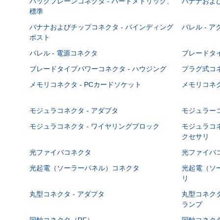
バックプレーンコネクタ - ハードメトリック、
バナナおよび
標準
バナナおよびチップコネクタ - バインディング
バレル - 
ポスト
バレル - 電源コネクタ
ブレードタ
ブレードタイプパワーコネクタ - ハウジング
プラグ式コ
メモリコネクタ - PCカードソケット
メモリコネク
モジュラコネクタ - アダプタ
モジュラーコ
モジュラコネクタ - ワイヤリングブロック
モジュラコネ
クセサリ
光ファイバコネクタ
光ファイバコ
光起電（ソーラーパネル）コネクタ
光起電（ソー
リ
丸型コネクタ - アダプタ
丸型コネクタ
ランプ
同軸コネクタ（RF）
同軸コネクタ