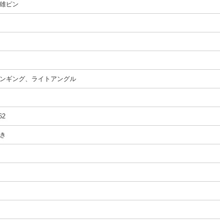
雄ピン
ンギング、ライトアングル
62
き