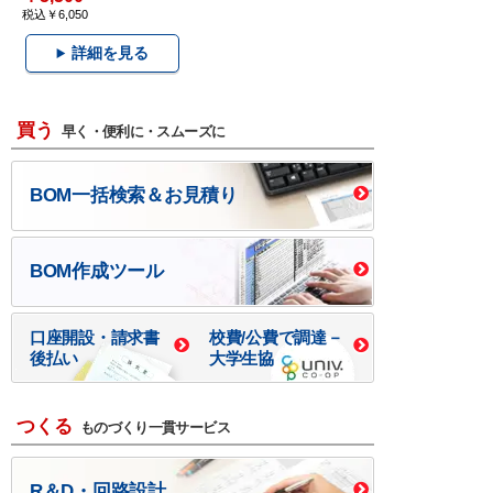
税込￥6,050
詳細を見る
買う
早く・便利に・スムーズに
BOM一括検索＆お見積り
BOM作成ツール
口座開設・請求書
校費/公費で調達－
後払い
大学生協
つくる
ものづくり一貫サービス
R＆D・回路設計