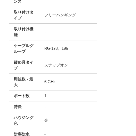
ンス
取り付けタ
フリーハンギング
イプ
取り付け機
-
能
ケーブルグ
RG-178、196
ループ
締め具タイ
スナップオン
プ
周波数 - 最
6 GHz
大
ポート数
1
特長
-
ハウジング
金
色
防塵防水
-