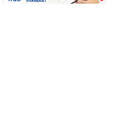
基板設計・製造・実装
ケース・ハーネス加工
※掲載されている価格には消費税、各種手数料が含まれ
ておりません。別途消費税およびお支払方法に応じた
手数料が必要になります。
※このホームページに掲載されている、記事・写真の一
部または全部をそのまま、または改変して利用・転
載・転用することを禁じます。
※商品によって販売価格が店頭価格と異なる場合がござ
います。
※弊社ではお客様が商品を選びやすくするためにデータ
シートの提供や技術情報、商品画像の表示を行ってい
ます。
しかしさまざまな事情により、これらの情報がすべて