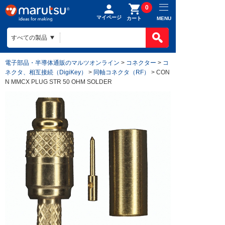
0
マイページ
MENU
カート
電子部品・半導体通販のマルツオンライン
>
コネクター
>
コ
ネクタ、相互接続（DigiKey）
>
同軸コネクタ（RF）
> CON
N MMCX PLUG STR 50 OHM SOLDER