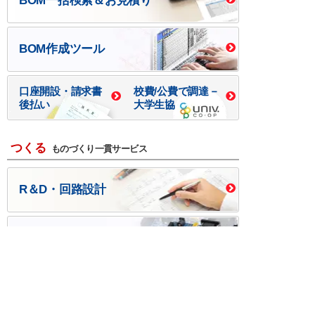
BOM一括検索＆お見積り
BOM作成ツール
口座開設・請求書
校費/公費で調達－
後払い
大学生協
つくる
ものづくり一貫サービス
R＆D・回路設計
基板設計・製造・実装
ケース・ハーネス加工