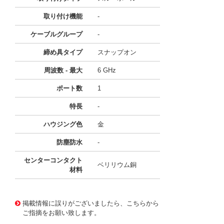
取り付け機能
-
ケーブルグループ
-
締め具タイプ
スナップオン
周波数 - 最大
6 GHz
ポート数
1
特長
-
ハウジング色
金
防塵防水
-
センターコンタクト
ベリリウム銅
材料
10119697
!041! 0734153510
掲載情報に誤りがございましたら、こちらから
ご指摘をお願い致します。