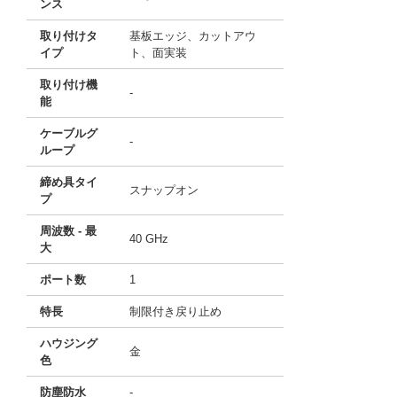
ンス
取り付けタ
基板エッジ、カットアウ
イプ
ト、面実装
取り付け機
-
能
ケーブルグ
-
ループ
締め具タイ
スナップオン
プ
周波数 - 最
40 GHz
大
ポート数
1
特長
制限付き戻り止め
ハウジング
金
色
防塵防水
-