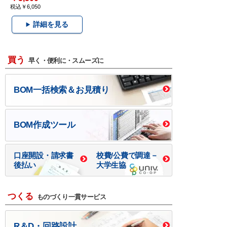
税込￥6,050
詳細を見る
買う
早く・便利に・スムーズに
BOM一括検索＆お見積り
BOM作成ツール
口座開設・請求書
校費/公費で調達－
後払い
大学生協
つくる
ものづくり一貫サービス
R＆D・回路設計