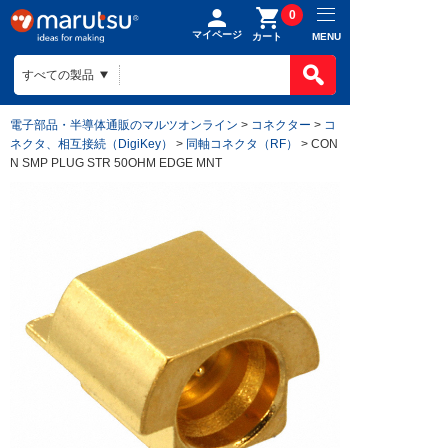
0
マイページ
MENU
カート
電子部品・半導体通販のマルツオンライン
>
コネクター
>
コ
ネクタ、相互接続（DigiKey）
>
同軸コネクタ（RF）
> CON
N SMP PLUG STR 50OHM EDGE MNT