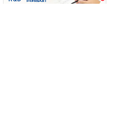
基板設計・製造・実装
ケース・ハーネス加工
※掲載されている価格には消費税、各種手数料が含まれ
ておりません。別途消費税およびお支払方法に応じた
手数料が必要になります。
※このホームページに掲載されている、記事・写真の一
部または全部をそのまま、または改変して利用・転
載・転用することを禁じます。
※商品によって販売価格が店頭価格と異なる場合がござ
います。
※弊社ではお客様が商品を選びやすくするためにデータ
シートの提供や技術情報、商品画像の表示を行ってい
ます。
しかしさまざまな事情により、これらの情報がすべて