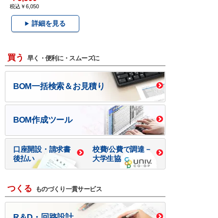
税込￥6,050
詳細を見る
買う
早く・便利に・スムーズに
BOM一括検索＆お見積り
BOM作成ツール
口座開設・請求書
校費/公費で調達－
後払い
大学生協
つくる
ものづくり一貫サービス
R＆D・回路設計