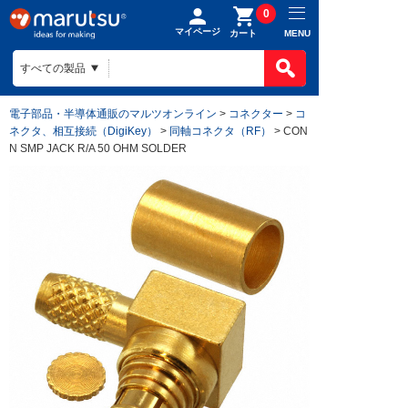
0
マイページ
MENU
カート
電子部品・半導体通販のマルツオンライン
>
コネクター
>
コ
ネクタ、相互接続（DigiKey）
>
同軸コネクタ（RF）
> CON
N SMP JACK R/A 50 OHM SOLDER