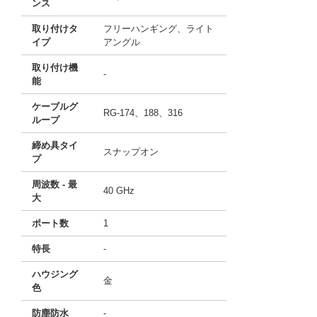
ンス
取り付けタ
フリーハンギング、ライト
イプ
アングル
取り付け機
-
能
ケーブルグ
RG-174、188、316
ループ
締め具タイ
スナップオン
プ
周波数 - 最
40 GHz
大
ポート数
1
特長
-
ハウジング
金
色
防塵防水
-