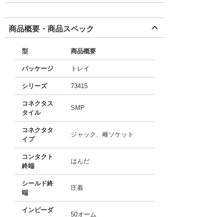
商品概要・商品スペック
型
商品概要
パッケージ
トレイ
シリーズ
73415
コネクタス
SMP
タイル
コネクタタ
ジャック、雌ソケット
イプ
コンタクト
はんだ
終端
シールド終
圧着
端
インピーダ
50オーム