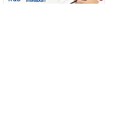
基板設計・製造・実装
ケース・ハーネス加工
※掲載されている価格には消費税、各種手数料が含まれ
ておりません。別途消費税およびお支払方法に応じた
手数料が必要になります。
※このホームページに掲載されている、記事・写真の一
部または全部をそのまま、または改変して利用・転
載・転用することを禁じます。
※商品によって販売価格が店頭価格と異なる場合がござ
います。
※弊社ではお客様が商品を選びやすくするためにデータ
シートの提供や技術情報、商品画像の表示を行ってい
ます。
しかしさまざまな事情により、これらの情報がすべて