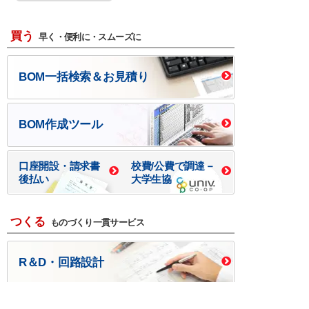
買う
早く・便利に・スムーズに
BOM一括検索＆お見積り
BOM作成ツール
口座開設・請求書
校費/公費で調達－
後払い
大学生協
つくる
ものづくり一貫サービス
R＆D・回路設計