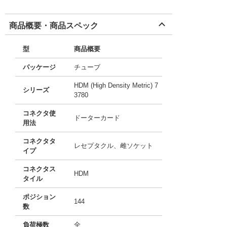
商品概要・商品スペック
型
商品概要
パッケージ
チューブ
HDM (High Density Metric) 7
シリーズ
3780
コネクタ使
ドーターカード
用法
コネクタタ
レセプタクル、雌ソケット
イプ
コネクタス
HDM
タイル
ポジション
144
数
負荷極数
全