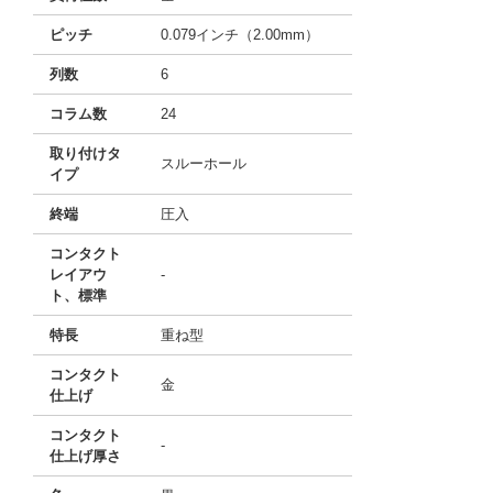
ピッチ
0.079インチ（2.00mm）
列数
6
コラム数
24
取り付けタ
スルーホール
イプ
終端
圧入
コンタクト
レイアウ
-
ト、標準
特長
重ね型
コンタクト
金
仕上げ
コンタクト
-
仕上げ厚さ