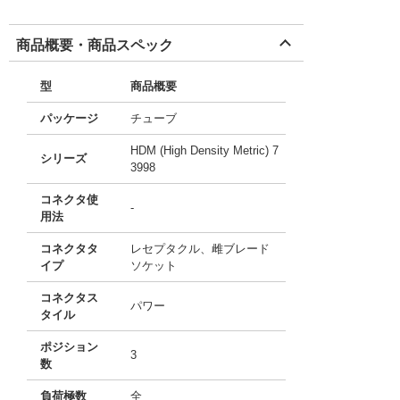
商品概要・商品スペック
型
商品概要
パッケージ
チューブ
HDM (High Density Metric) 7
シリーズ
3998
コネクタ使
-
用法
コネクタタ
レセプタクル、雌ブレード
イプ
ソケット
コネクタス
パワー
タイル
ポジション
3
数
負荷極数
全