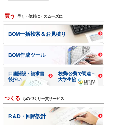
買う
早く・便利に・スムーズに
BOM一括検索＆お見積り
BOM作成ツール
口座開設・請求書
校費/公費で調達－
後払い
大学生協
つくる
ものづくり一貫サービス
R＆D・回路設計