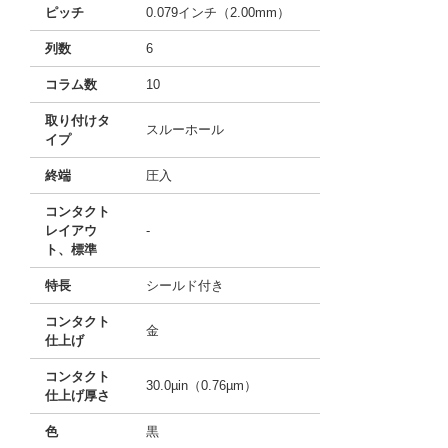
ピッチ
0.079インチ（2.00mm）
列数
6
コラム数
10
取り付けタ
スルーホール
イプ
終端
圧入
コンタクト
レイアウ
-
ト、標準
特長
シールド付き
コンタクト
金
仕上げ
コンタクト
30.0µin（0.76µm）
仕上げ厚さ
色
黒