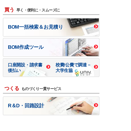
買う
早く・便利に・スムーズに
BOM一括検索＆お見積り
BOM作成ツール
口座開設・請求書
校費/公費で調達－
後払い
大学生協
つくる
ものづくり一貫サービス
R＆D・回路設計
基板設計・製造・実装