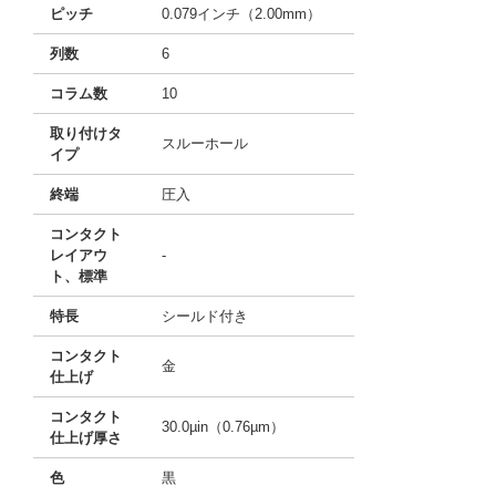
ピッチ
0.079インチ（2.00mm）
列数
6
コラム数
10
取り付けタ
スルーホール
イプ
終端
圧入
コンタクト
レイアウ
-
ト、標準
特長
シールド付き
コンタクト
金
仕上げ
コンタクト
30.0µin（0.76µm）
仕上げ厚さ
色
黒