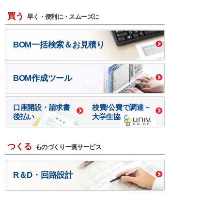
買う
早く・便利に・スムーズに
BOM一括検索＆お見積り
BOM作成ツール
口座開設・請求書
校費/公費で調達－
後払い
大学生協
つくる
ものづくり一貫サービス
R＆D・回路設計
基板設計・製造・実装