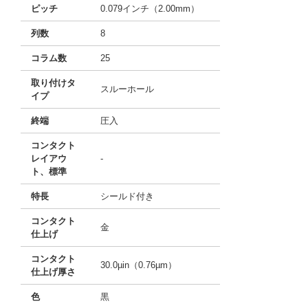
ピッチ
0.079インチ（2.00mm）
列数
8
コラム数
25
取り付けタ
スルーホール
イプ
終端
圧入
コンタクト
レイアウ
-
ト、標準
特長
シールド付き
コンタクト
金
仕上げ
コンタクト
30.0µin（0.76µm）
仕上げ厚さ
色
黒