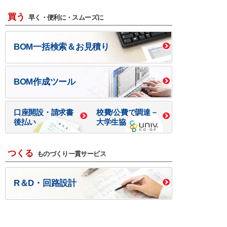
買う
早く・便利に・スムーズに
BOM一括検索＆お見積り
BOM作成ツール
口座開設・請求書
校費/公費で調達－
後払い
大学生協
つくる
ものづくり一貫サービス
R＆D・回路設計
基板設計・製造・実装