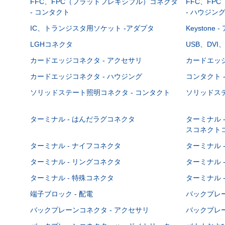
FFC、FPC（フラットフレキシブル）コネクタ
FFC、FP
- コンタクト
- ハウジン
IC、トランジスタ用ソケット -アダプタ
Keystone
LGHコネクタ
USB、DVI
カードエッジコネクタ - アクセサリ
カードエッジ
カードエッジコネクタ - ハウジング
コンタクト 
ソリッドステート照明コネクタ - コンタクト
ソリッドステ
ターミナル - はんだラグコネクタ
ターミナル 
スコネクト
ターミナル - ナイフコネクタ
ターミナル 
ターミナル - リングコネクタ
ターミナル 
ターミナル - 特殊コネクタ
ターミナル 
端子ブロック - 配電
バックプレーン
バックプレーンコネクタ - アクセサリ
バックプレー