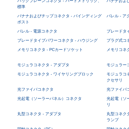
バックプレーンコネクタ - ハードメトリック、
バナナおよび
標準
バナナおよびチップコネクタ - バインディング
バレル - 
ポスト
バレル - 電源コネクタ
ブレードタ
ブレードタイプパワーコネクタ - ハウジング
プラグ式コ
メモリコネクタ - PCカードソケット
メモリコネク
モジュラコネクタ - アダプタ
モジュラーコ
モジュラコネクタ - ワイヤリングブロック
モジュラコネ
クセサリ
光ファイバコネクタ
光ファイバコ
光起電（ソーラーパネル）コネクタ
光起電（ソー
リ
丸型コネクタ - アダプタ
丸型コネクタ
ランプ
同軸コネクタ（RF）
同軸コネクタ