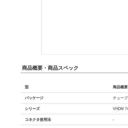
商品概要・商品スペック
型
商品概要
パッケージ
チューブ
シリーズ
VHDM 7
コネクタ使用法
-