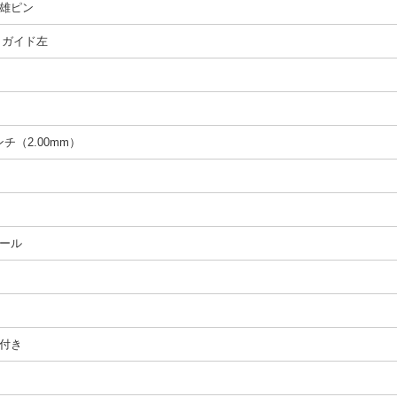
雄ピン
、 ガイド左
インチ（2.00mm）
ール
付き