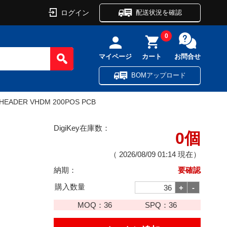
ログイン
配送状況を確認
0
マイページ
カート
お問合せ
BOMアップロード
HEADER VHDM 200POS PCB
DigiKey在庫数：
0個
（
2026/08/09 01:14
現在）
納期：
要確認
購入数量
MOQ：
36
SPQ：
36