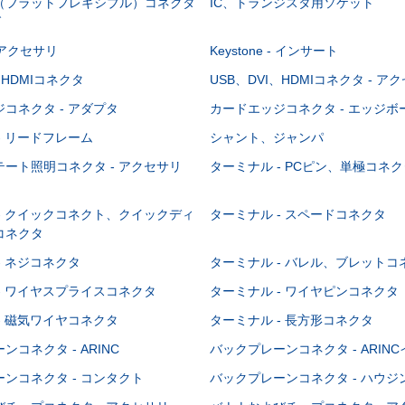
C（フラットフレキシブル）コネクタ
IC、トランジスタ用ソケット
グ
 - アクセサリ
Keystone - インサート
、HDMIコネクタ
USB、DVI、HDMIコネクタ - ア
コネクタ - アダプタ
カードエッジコネクタ - エッジ
- リードフレーム
シャント、ジャンパ
ート照明コネクタ - アクセサリ
ターミナル - PCピン、単極コネク
- クイックコネクト、クイックディ
ターミナル - スペードコネクタ
コネクタ
- ネジコネクタ
ターミナル - バレル、ブレットコ
- ワイヤスプライスコネクタ
ターミナル - ワイヤピンコネクタ
- 磁気ワイヤコネクタ
ターミナル - 長方形コネクタ
コネクタ - ARINC
バックプレーンコネクタ - ARIN
ンコネクタ - コンタクト
バックプレーンコネクタ - ハウジ