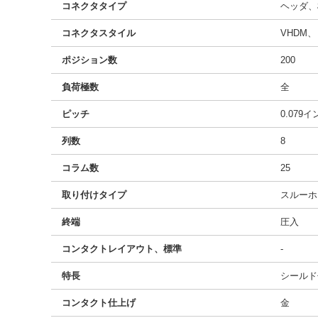
コネクタタイプ
ヘッダ、
コネクタスタイル
VHDM
ポジション数
200
負荷極数
全
ピッチ
0.079
列数
8
コラム数
25
取り付けタイプ
スルーホ
終端
圧入
コンタクトレイアウト、標準
-
特長
シールド
コンタクト仕上げ
金