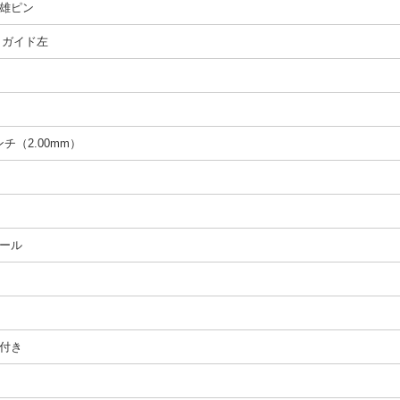
雄ピン
、 ガイド左
インチ（2.00mm）
ール
付き