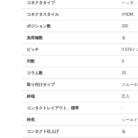
コネクタタイプ
ヘッダ、
コネクタスタイル
VHDM
ポジション数
200
負荷極数
全
ピッチ
0.079
列数
8
コラム数
25
取り付けタイプ
スルーホ
終端
圧入
コンタクトレイアウト、標準
-
特長
シールド
コンタクト仕上げ
金