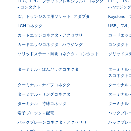
FFC、FPC（フラットフレキシブル）コネクタ
FFC、FP
- コンタクト
- ハウジン
IC、トランジスタ用ソケット -アダプタ
Keystone
LGHコネクタ
USB、DVI
カードエッジコネクタ - アクセサリ
カードエッジ
カードエッジコネクタ - ハウジング
コンタクト 
ソリッドステート照明コネクタ - コンタクト
ソリッドステ
ターミナル - はんだラグコネクタ
ターミナル 
スコネクト
ターミナル - ナイフコネクタ
ターミナル 
ターミナル - リングコネクタ
ターミナル 
ターミナル - 特殊コネクタ
ターミナル 
端子ブロック - 配電
バックプレーン
バックプレーンコネクタ - アクセサリ
バックプレー