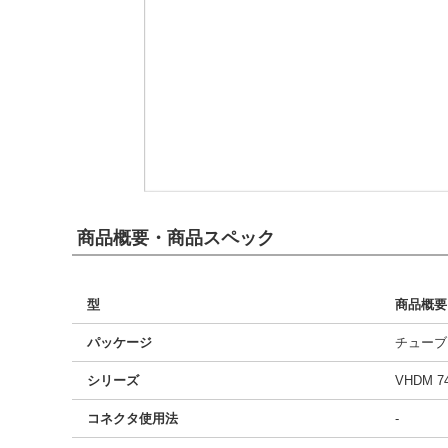
商品概要・商品スペック
型
商品概要
パッケージ
チューブ
シリーズ
VHDM 7
コネクタ使用法
-