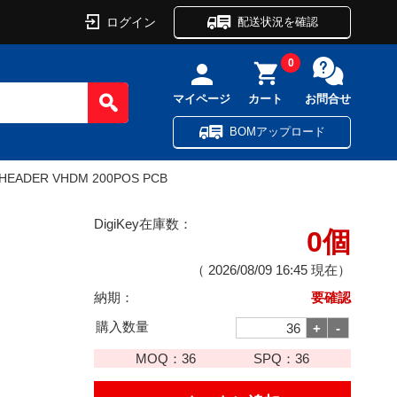
ログイン
配送状況を確認
0
マイページ
カート
お問合せ
BOMアップロード
HEADER VHDM 200POS PCB
DigiKey在庫数：
0個
（
2026/08/09 16:45
現在）
納期：
要確認
購入数量
MOQ：
36
SPQ：
36