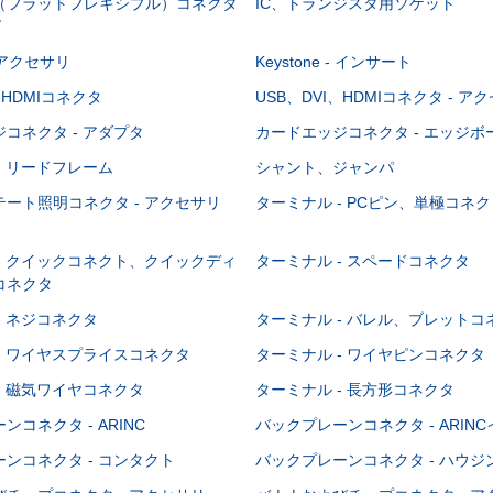
C（フラットフレキシブル）コネクタ
IC、トランジスタ用ソケット
グ
 - アクセサリ
Keystone - インサート
、HDMIコネクタ
USB、DVI、HDMIコネクタ - ア
コネクタ - アダプタ
カードエッジコネクタ - エッジ
- リードフレーム
シャント、ジャンパ
ート照明コネクタ - アクセサリ
ターミナル - PCピン、単極コネク
- クイックコネクト、クイックディ
ターミナル - スペードコネクタ
コネクタ
- ネジコネクタ
ターミナル - バレル、ブレットコ
- ワイヤスプライスコネクタ
ターミナル - ワイヤピンコネクタ
- 磁気ワイヤコネクタ
ターミナル - 長方形コネクタ
コネクタ - ARINC
バックプレーンコネクタ - ARIN
ンコネクタ - コンタクト
バックプレーンコネクタ - ハウジ