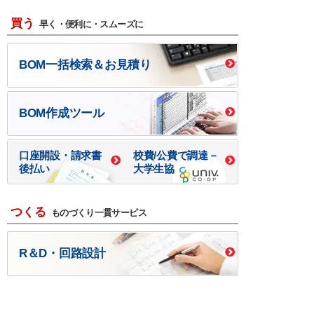
買う
早く・便利に・スムーズに
BOM一括検索＆お見積り
BOM作成ツール
口座開設・請求書
校費/公費で調達－
後払い
大学生協
つくる
ものづくり一貫サービス
R＆D・回路設計
基板設計・製造・実装