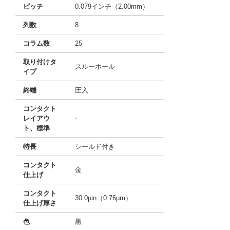
ピッチ
0.079インチ（2.00mm）
列数
8
コラム数
25
取り付けタ
スルーホール
イプ
終端
圧入
コンタクト
レイアウ
-
ト、標準
特長
シールド付き
コンタクト
金
仕上げ
コンタクト
30.0µin（0.76µm）
仕上げ厚さ
色
黒