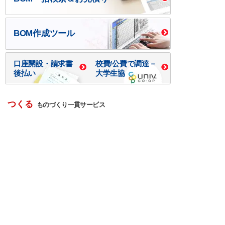
BOM作成ツール
口座開設・請求書
校費/公費で調達－
後払い
大学生協
つくる
ものづくり一貫サービス
R＆D・回路設計
基板設計・製造・実装
ケース・ハーネス加工