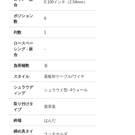
0.100インチ（2.54mm）
合
ポジション
9
数
列数
1
ロースペー
シング - 嵌
-
合
負荷極数
全
スタイル
基板対ケーブル/ワイヤ
シュラウデ
シュラウド型- 4ウォール
ィング
取り付けタ
面実装
イプ
終端
はんだ
締め具タイ
ラッチホルダ