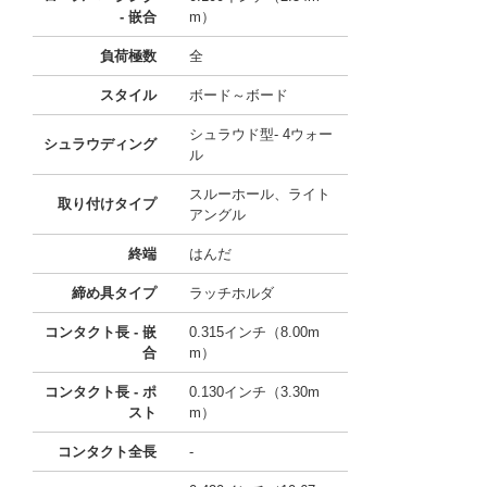
- 嵌合
m）
負荷極数
全
スタイル
ボード～ボード
シュラウド型- 4ウォー
シュラウディング
ル
スルーホール、ライト
取り付けタイプ
アングル
終端
はんだ
締め具タイプ
ラッチホルダ
コンタクト長 - 嵌
0.315インチ（8.00m
合
m）
コンタクト長 - ポ
0.130インチ（3.30m
スト
m）
コンタクト全長
-