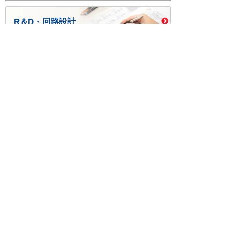
R＆D・回路設計
基板設計・製造・実装
ケース・ハーネス加工
※掲載されている価格には消費税、各種手数料が含まれ
ておりません。別途消費税およびお支払方法に応じた
手数料が必要になります。
※このホームページに掲載されている、記事・写真の一
部または全部をそのまま、または改変して利用・転
載・転用することを禁じます。
※商品によって販売価格が店頭価格と異なる場合がござ
います。
※弊社ではお客様が商品を選びやすくするためにデータ