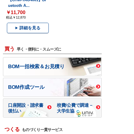
uetooth A...
￥11,700
税込￥12,870
詳細を見る
買う
早く・便利に・スムーズに
BOM一括検索＆お見積り
BOM作成ツール
口座開設・請求書
校費/公費で調達－
後払い
大学生協
つくる
ものづくり一貫サービス