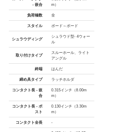
- 嵌合
m）
負荷極数
全
スタイル
ボード～ボード
シュラウド型- 4ウォー
シュラウディング
ル
スルーホール、ライト
取り付けタイプ
アングル
終端
はんだ
締め具タイプ
ラッチホルダ
コンタクト長 - 嵌
0.315インチ（8.00m
合
m）
コンタクト長 - ポ
0.130インチ（3.30m
スト
m）
コンタクト全長
-