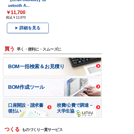
uetooth A...
￥11,700
税込￥12,870
詳細を見る
買う
早く・便利に・スムーズに
BOM一括検索＆お見積り
BOM作成ツール
口座開設・請求書
校費/公費で調達－
後払い
大学生協
つくる
ものづくり一貫サービス