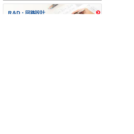
R＆D・回路設計
基板設計・製造・実装
ケース・ハーネス加工
※掲載されている価格には消費税、各種手数料が含まれ
ておりません。別途消費税およびお支払方法に応じた
手数料が必要になります。
※このホームページに掲載されている、記事・写真の一
部または全部をそのまま、または改変して利用・転
載・転用することを禁じます。
※商品によって販売価格が店頭価格と異なる場合がござ
います。
※弊社ではお客様が商品を選びやすくするためにデータ