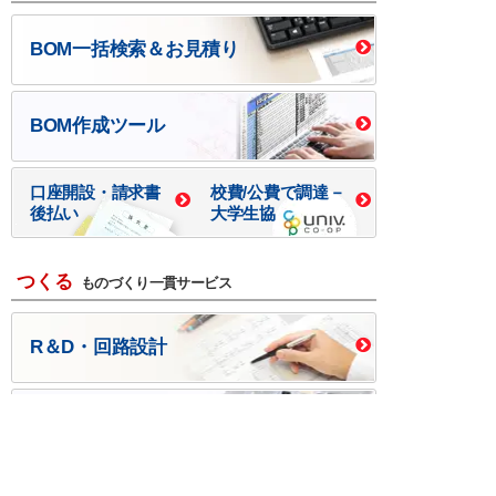
BOM一括検索＆お見積り
BOM作成ツール
口座開設・請求書
校費/公費で調達－
後払い
大学生協
つくる
ものづくり一貫サービス
R＆D・回路設計
基板設計・製造・実装