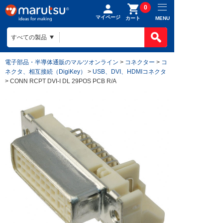
0
マイページ
MENU
カート
電子部品・半導体通販のマルツオンライン
>
コネクター
>
コ
ネクタ、相互接続（DigiKey）
>
USB、DVI、HDMIコネクタ
> CONN RCPT DVI-I DL 29POS PCB R/A