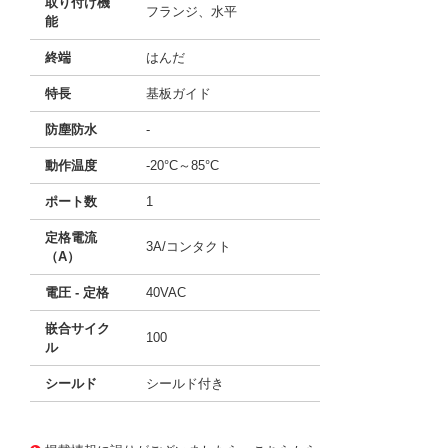
取り付け機
フランジ、水平
能
終端
はんだ
特長
基板ガイド
防塵防水
-
動作温度
-20°C～85°C
ポート数
1
定格電流
3A/コンタクト
（A）
電圧 - 定格
40VAC
嵌合サイク
100
ル
シールド
シールド付き
10121106 0000000201261820
!041! 0743201003