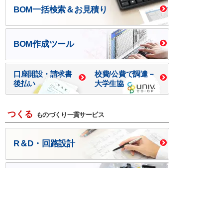
BOM一括検索＆お見積り
BOM作成ツール
口座開設・請求書
校費/公費で調達－
後払い
大学生協
つくる
ものづくり一貫サービス
R＆D・回路設計
基板設計・製造・実装
ケース・ハーネス加工