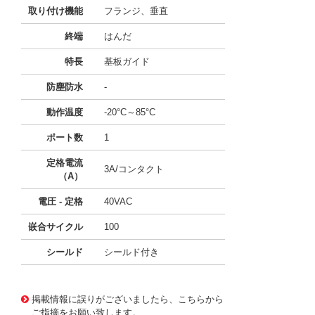
取り付け機能
フランジ、垂直
終端
はんだ
特長
基板ガイド
防塵防水
-
動作温度
-20°C～85°C
ポート数
1
定格電流
3A/コンタクト
（A）
電圧 - 定格
40VAC
嵌合サイクル
100
シールド
シールド付き
10121115
!041! 0743203008
掲載情報に誤りがございましたら、こちらから
ご指摘をお願い致します。