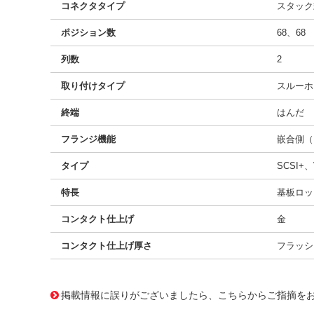
コネクタタイプ
スタック
ポジション数
68、68
列数
2
取り付けタイプ
スルーホ
終端
はんだ
フランジ機能
嵌合側（
タイプ
SCSI+、
特長
基板ロッ
コンタクト仕上げ
金
コンタクト仕上げ厚さ
フラッシ
10121188
!041! 0743371038
掲載情報に誤りがございましたら、こちらからご指摘を