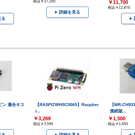
税込￥37,290
￥11,700
税込￥12,870
詳細を見る
見る
ピン 適合オス
【RASPIZWHSC0065】Raspber
【MR-CH93
r...
接続版...
￥3,269
￥1,500
税込￥3,595
税込￥1,650
見る
詳細を見る