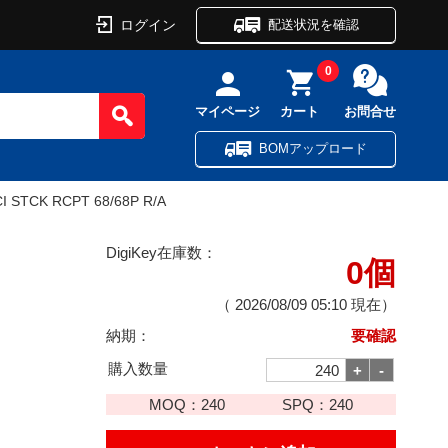
ログイン
配送状況を確認
0
マイページ
カート
お問合せ
BOMアップロード
 STCK RCPT 68/68P R/A
DigiKey在庫数：
0個
（
2026/08/09 05:10
現在）
納期：
要確認
購入数量
MOQ：
240
SPQ：
240