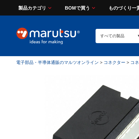
製品カテゴリ
BOMで買う
ものづくり一
電子部品・半導体通販のマルツオンライン
>
コネクター
>
コネ