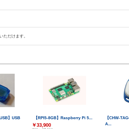
いただけます。
-USB】USB
【RPI5-8GB】Raspberry Pi 5...
【CHW-TAG4
A...
￥33,900