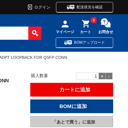
ログイン
配送状況を確認
0
マイページ
カート
お問合せ
BOMアップロード
ADPT LOOPBACK FOR QSFP CONN
購入数量
ONN