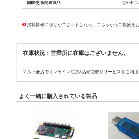
同時使用/関連製品
QSFP
10121895
!041! 0747630025
掲載情報に誤りがございましたら、こちらからご指摘を
在庫状況：営業所に在庫はございません。
マルツ全店でオンライン注文&店頭受取りサービスをご利用
よく一緒に購入されている製品