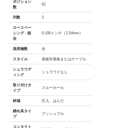
ポジション
62
数
列数
2
ロースペー
シング - 嵌
0.100インチ（2.54mm）
合
負荷極数
全
スタイル
基板対基板またはケーブル
シュラウデ
シュラウドなし
ィング
取り付けタ
スルーホール
イプ
終端
圧入、はんだ
締め具タイ
プッシュプル
プ
コンタクト