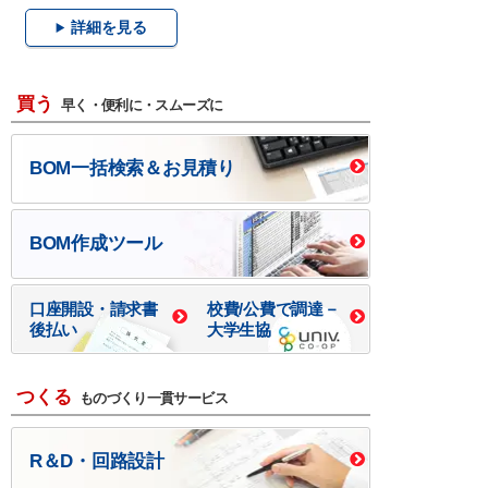
詳細を見る
買う
早く・便利に・スムーズに
BOM一括検索＆お見積り
BOM作成ツール
口座開設・請求書
校費/公費で調達－
後払い
大学生協
つくる
ものづくり一貫サービス
R＆D・回路設計