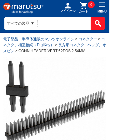
0
マイページ
MENU
カート
電子部品・半導体通販のマルツオンライン
>
コネクター
>
コ
ネクタ、相互接続（DigiKey）
>
長方形コネクタ - ヘッダ、オ
スピン
> CONN HEADER VERT 62POS 2.54MM