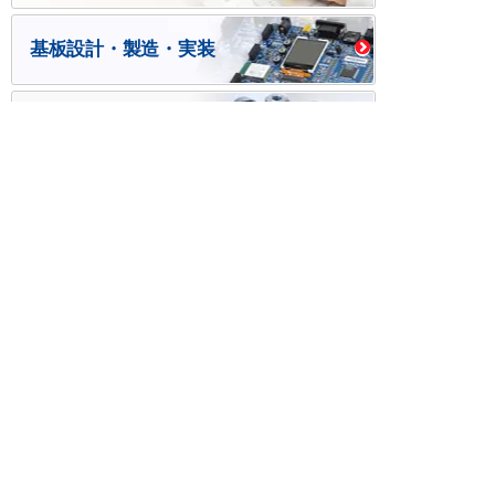
基板設計・製造・実装
ケース・ハーネス加工
※掲載されている価格には消費税、各種手数料が含まれ
ておりません。別途消費税およびお支払方法に応じた
手数料が必要になります。
※このホームページに掲載されている、記事・写真の一
部または全部をそのまま、または改変して利用・転
載・転用することを禁じます。
※商品によって販売価格が店頭価格と異なる場合がござ
います。
※弊社ではお客様が商品を選びやすくするためにデータ
シートの提供や技術情報、商品画像の表示を行ってい
ます。
しかしさまざまな事情により、これらの情報がすべて
正確であることを弊社が保証することはできません。