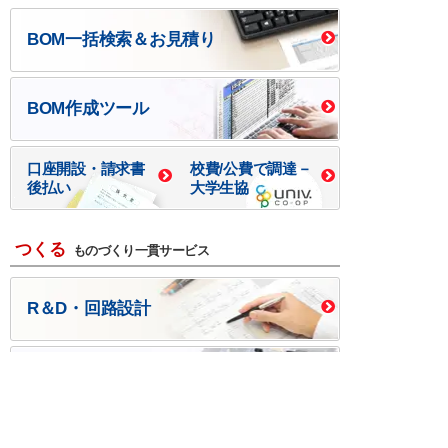
BOM一括検索＆お見積り
BOM作成ツール
口座開設・請求書
校費/公費で調達－
後払い
大学生協
つくる
ものづくり一貫サービス
R＆D・回路設計
基板設計・製造・実装
ケース・ハーネス加工