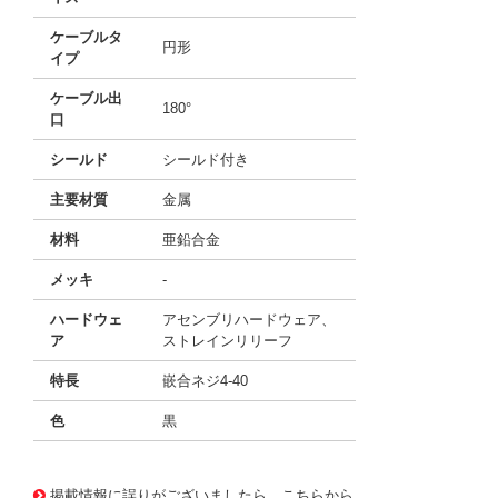
ケーブルタ
円形
イプ
ケーブル出
180°
口
シールド
シールド付き
主要材質
金属
材料
亜鉛合金
メッキ
-
ハードウェ
アセンブリハードウェア、
ア
ストレインリリーフ
特長
嵌合ネジ4-40
色
黒
10122282
!041! 0751150048
掲載情報に誤りがございましたら、こちらから