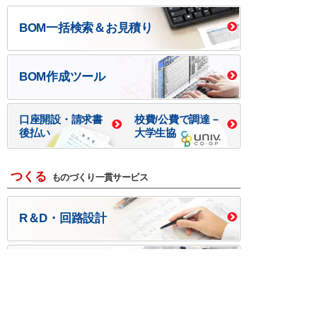
BOM一括検索＆お見積り
BOM作成ツール
口座開設・請求書
校費/公費で調達－
後払い
大学生協
つくる
ものづくり一貫サービス
R＆D・回路設計
基板設計・製造・実装
ケース・ハーネス加工