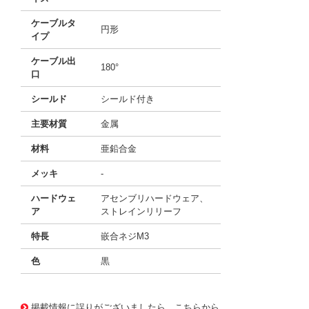
ケーブルタ
円形
イプ
ケーブル出
180°
口
シールド
シールド付き
主要材質
金属
材料
亜鉛合金
メッキ
-
ハードウェ
アセンブリハードウェア、
ア
ストレインリリーフ
特長
嵌合ネジM3
色
黒
10122291
!041! 0751153048
掲載情報に誤りがございましたら、こちらから