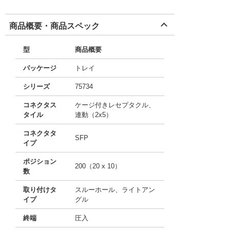
商品概要・商品スペック
型
商品概要
パッケージ
トレイ
シリーズ
75734
コネクタス
ケージ付きレセプタクル、
タイル
連動（2x5）
コネクタタ
SFP
イプ
ポジション
200（20 x 10）
数
取り付けタ
スルーホール、ライトアン
イプ
グル
終端
圧入