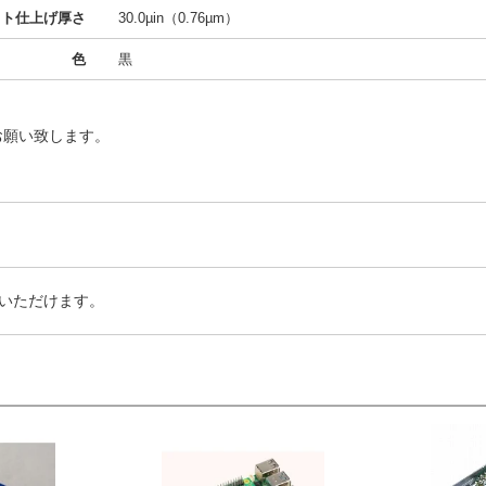
クト仕上げ厚さ
30.0µin（0.76µm）
色
黒
お願い致します。
いただけます。