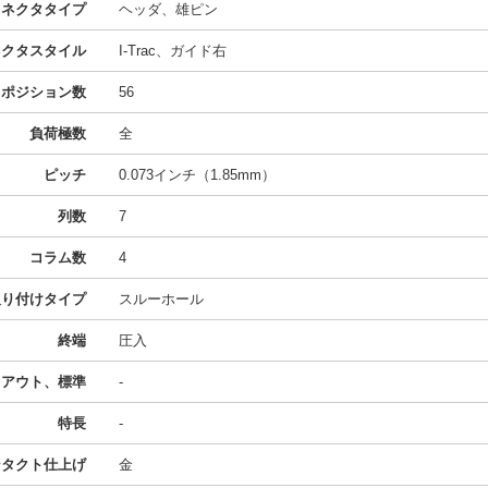
コネクタタイプ
ヘッダ、雄ピン
ネクタスタイル
I-Trac、ガイド右
ポジション数
56
負荷極数
全
ピッチ
0.073インチ（1.85mm）
列数
7
コラム数
4
取り付けタイプ
スルーホール
終端
圧入
イアウト、標準
-
特長
-
ンタクト仕上げ
金