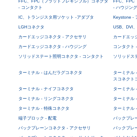
FFC、FPC（フラットフレキシブル）コネクタ
FFC、FP
- コンタクト
- ハウジン
IC、トランジスタ用ソケット -アダプタ
Keystone
LGHコネクタ
USB、DVI
カードエッジコネクタ - アクセサリ
カードエッジ
カードエッジコネクタ - ハウジング
コンタクト 
ソリッドステート照明コネクタ - コンタクト
ソリッドステ
ターミナル - はんだラグコネクタ
ターミナル 
スコネクト
ターミナル - ナイフコネクタ
ターミナル 
ターミナル - リングコネクタ
ターミナル 
ターミナル - 特殊コネクタ
ターミナル 
端子ブロック - 配電
バックプレーン
バックプレーンコネクタ - アクセサリ
バックプレー