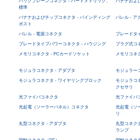
バックプレーンコネクタ - ハードメトリック、
バナナおよび
標準
バナナおよびチップコネクタ - バインディング
バレル - 
ポスト
バレル - 電源コネクタ
ブレードタ
ブレードタイプパワーコネクタ - ハウジング
プラグ式コ
メモリコネクタ - PCカードソケット
メモリコネク
モジュラコネクタ - アダプタ
モジュラーコ
モジュラコネクタ - ワイヤリングブロック
モジュラコネ
クセサリ
光ファイバコネクタ
光ファイバコ
光起電（ソーラーパネル）コネクタ
光起電（ソー
リ
丸型コネクタ - アダプタ
丸型コネクタ
ランプ
同軸コネクタ（RF）
同軸コネクタ