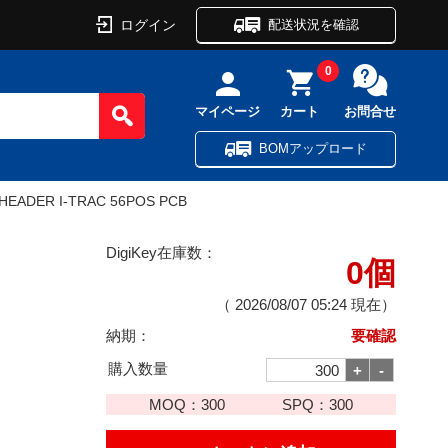
ログイン
配送状況を確認
0
マイページ
カート
お問合せ
BOMアップロード
HEADER I-TRAC 56POS PCB
DigiKey在庫数：
0個
（
2026/08/07 05:24
現在）
納期：
要確認
購入数量
MOQ：
300
SPQ：
300