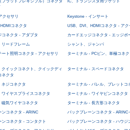
C（フラットフレキシブル）コネクタ
IC、トランジスタ用ソケット
グ
 - アクセサリ
Keystone - インサート
、HDMIコネクタ
USB、DVI、HDMIコネクタ - ア
コネクタ - アダプタ
カードエッジコネクタ - エッジ
- リードフレーム
シャント、ジャンパ
ート照明コネクタ - アクセサリ
ターミナル - PCピン、単極コネク
- クイックコネクト、クイックディ
ターミナル - スペードコネクタ
コネクタ
- ネジコネクタ
ターミナル - バレル、ブレットコ
- ワイヤスプライスコネクタ
ターミナル - ワイヤピンコネクタ
- 磁気ワイヤコネクタ
ターミナル - 長方形コネクタ
コネクタ - ARINC
バックプレーンコネクタ - ARIN
ンコネクタ - コンタクト
バックプレーンコネクタ - ハウジ