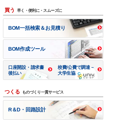
買う
早く・便利に・スムーズに
BOM一括検索＆お見積り
BOM作成ツール
口座開設・請求書
校費/公費で調達－
後払い
大学生協
つくる
ものづくり一貫サービス
R＆D・回路設計
基板設計・製造・実装