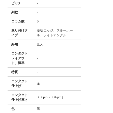
ピッチ
-
列数
7
コラム数
6
取り付けタ
基板エッジ、スルーホー
イプ
ル、ライトアングル
終端
圧入
コンタクト
レイアウ
-
ト、標準
特長
-
コンタクト
金
仕上げ
コンタクト
30.0µin（0.76µm）
仕上げ厚さ
色
黒