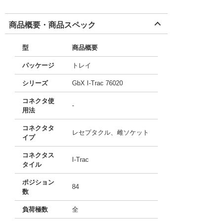
商品概要・商品スペック
型
商品概要
パッケージ
トレイ
シリーズ
GbX I-Trac 76020
コネクタ使
-
用法
コネクタタ
レセプタクル、雌ソケット
イプ
コネクタス
I-Trac
タイル
ポジション
84
数
負荷極数
全