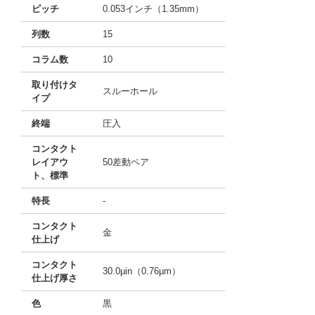
ピッチ
0.053インチ（1.35mm）
列数
15
コラム数
10
取り付けタ
スルーホール
イプ
終端
圧入
コンタクト
レイアウ
50差動ペア
ト、標準
特長
-
コンタクト
金
仕上げ
コンタクト
30.0µin（0.76µm）
仕上げ厚さ
色
黒