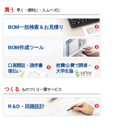
買う
早く・便利に・スムーズに
BOM一括検索＆お見積り
BOM作成ツール
口座開設・請求書
校費/公費で調達－
後払い
大学生協
つくる
ものづくり一貫サービス
R＆D・回路設計
基板設計・製造・実装