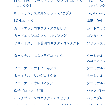
FFC、FPC（フラットフレキシブル）コネクタ
FFC、FP
- コンタクト
- ハウジン
IC、トランジスタ用ソケット -アダプタ
Keystone
LGHコネクタ
USB、DVI
カードエッジコネクタ - アクセサリ
カードエッジ
カードエッジコネクタ - ハウジング
コンタクト 
ソリッドステート照明コネクタ - コンタクト
ソリッドステ
ターミナル - はんだラグコネクタ
ターミナル 
スコネクト
ターミナル - ナイフコネクタ
ターミナル 
ターミナル - リングコネクタ
ターミナル 
ターミナル - 特殊コネクタ
ターミナル 
端子ブロック - 配電
バックプレーン
バックプレーンコネクタ - アクセサリ
バックプレー