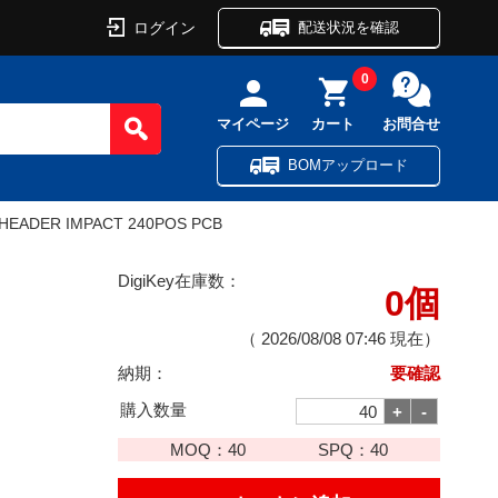
ログイン
配送状況を確認
0
マイページ
カート
お問合せ
BOMアップロード
HEADER IMPACT 240POS PCB
DigiKey在庫数：
0個
（
2026/08/08 07:46
現在）
納期：
要確認
購入数量
MOQ：
40
SPQ：
40