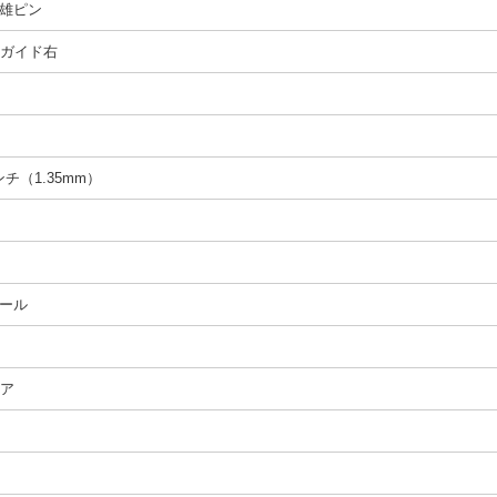
雄ピン
t、ガイド右
インチ（1.35mm）
ール
ペア