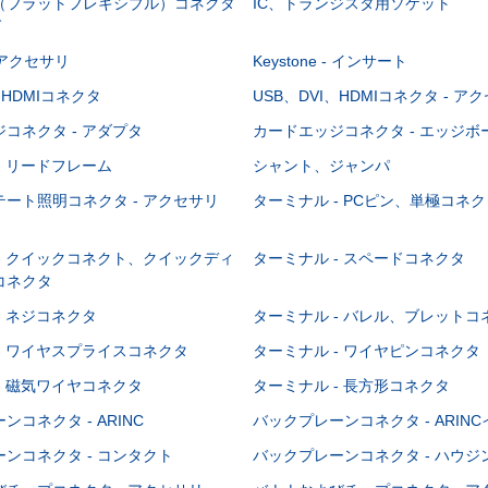
C（フラットフレキシブル）コネクタ
IC、トランジスタ用ソケット
グ
 - アクセサリ
Keystone - インサート
、HDMIコネクタ
USB、DVI、HDMIコネクタ - ア
コネクタ - アダプタ
カードエッジコネクタ - エッジ
- リードフレーム
シャント、ジャンパ
ート照明コネクタ - アクセサリ
ターミナル - PCピン、単極コネク
- クイックコネクト、クイックディ
ターミナル - スペードコネクタ
コネクタ
- ネジコネクタ
ターミナル - バレル、ブレットコ
- ワイヤスプライスコネクタ
ターミナル - ワイヤピンコネクタ
- 磁気ワイヤコネクタ
ターミナル - 長方形コネクタ
コネクタ - ARINC
バックプレーンコネクタ - ARIN
ンコネクタ - コンタクト
バックプレーンコネクタ - ハウジ