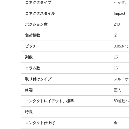
コネクタタイプ
ヘッダ、
コネクタスタイル
Impac
ポジション数
240
負荷極数
全
ピッチ
0.053
列数
15
コラム数
16
取り付けタイプ
スルーホ
終端
圧入
コンタクトレイアウト、標準
80差動
特長
-
コンタクト仕上げ
金