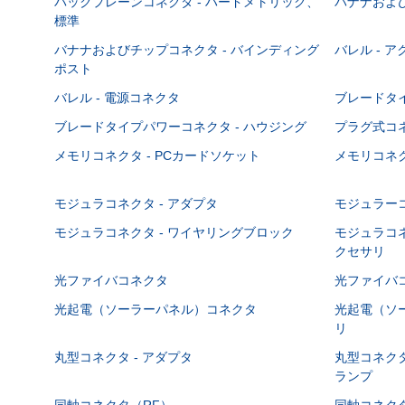
バックプレーンコネクタ - ハードメトリック、
バナナおよび
標準
バナナおよびチップコネクタ - バインディング
バレル - 
ポスト
バレル - 電源コネクタ
ブレードタ
ブレードタイプパワーコネクタ - ハウジング
プラグ式コ
メモリコネクタ - PCカードソケット
メモリコネク
モジュラコネクタ - アダプタ
モジュラーコ
モジュラコネクタ - ワイヤリングブロック
モジュラコネ
クセサリ
光ファイバコネクタ
光ファイバコ
光起電（ソーラーパネル）コネクタ
光起電（ソー
リ
丸型コネクタ - アダプタ
丸型コネクタ
ランプ
同軸コネクタ（RF）
同軸コネクタ