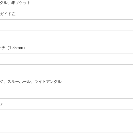
クル、雌ソケット
t、ガイド左
インチ（1.35mm）
ジ、スルーホール、ライトアングル
ペア