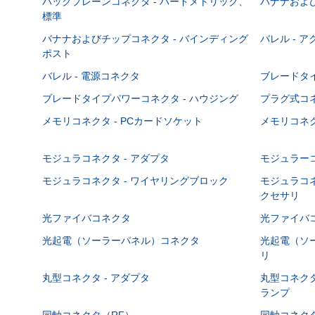
バックプレーンコネクタ - ハードメトリック、
バナナおよび
標準
バナナおよびチップコネクタ - バインディング
バレル - 
ポスト
バレル - 電源コネクタ
ブレードタ
ブレードタイプパワーコネクタ - ハウジング
プラグ式コ
メモリコネクタ - PCカードソケット
メモリコネク
モジュラコネクタ - アダプタ
モジュラーコ
モジュラコネクタ - ワイヤリングブロック
モジュラコネ
クセサリ
光ファイバコネクタ
光ファイバコ
光起電（ソーラーパネル）コネクタ
光起電（ソー
リ
丸型コネクタ - アダプタ
丸型コネクタ
ランプ
同軸コネクタ（RF）
同軸コネクタ