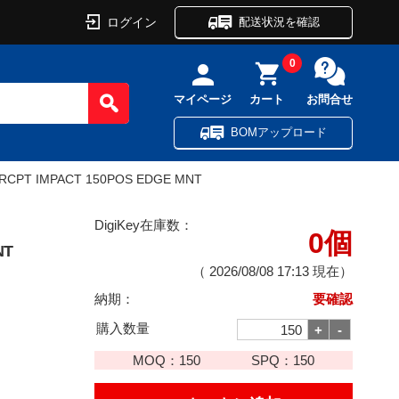
ログイン
配送状況を確認
0
マイページ
カート
お問合せ
BOMアップロード
RCPT IMPACT 150POS EDGE MNT
DigiKey在庫数：
0個
NT
（
2026/08/08 17:13
現在）
納期：
要確認
購入数量
MOQ：
150
SPQ：
150