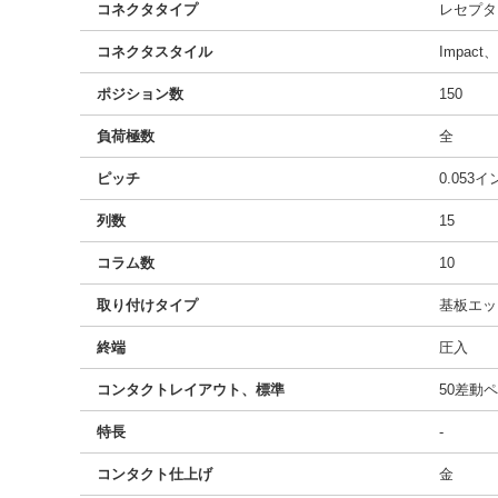
コネクタタイプ
レセプタ
コネクタスタイル
Impac
ポジション数
150
負荷極数
全
ピッチ
0.053
列数
15
コラム数
10
取り付けタイプ
基板エッ
終端
圧入
コンタクトレイアウト、標準
50差動
特長
-
コンタクト仕上げ
金