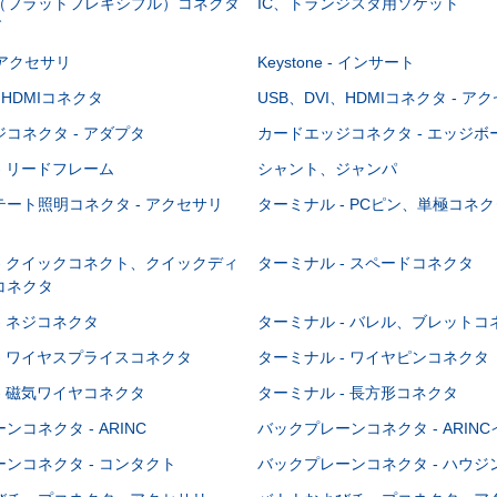
C（フラットフレキシブル）コネクタ
IC、トランジスタ用ソケット
グ
 - アクセサリ
Keystone - インサート
、HDMIコネクタ
USB、DVI、HDMIコネクタ - ア
コネクタ - アダプタ
カードエッジコネクタ - エッジ
- リードフレーム
シャント、ジャンパ
ート照明コネクタ - アクセサリ
ターミナル - PCピン、単極コネク
- クイックコネクト、クイックディ
ターミナル - スペードコネクタ
コネクタ
- ネジコネクタ
ターミナル - バレル、ブレットコ
- ワイヤスプライスコネクタ
ターミナル - ワイヤピンコネクタ
- 磁気ワイヤコネクタ
ターミナル - 長方形コネクタ
コネクタ - ARINC
バックプレーンコネクタ - ARIN
ンコネクタ - コンタクト
バックプレーンコネクタ - ハウジ