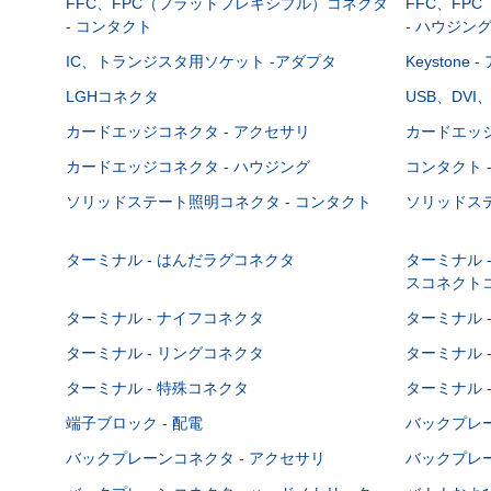
FFC、FPC（フラットフレキシブル）コネクタ
FFC、FP
- コンタクト
- ハウジン
IC、トランジスタ用ソケット -アダプタ
Keystone
LGHコネクタ
USB、DVI
カードエッジコネクタ - アクセサリ
カードエッジ
カードエッジコネクタ - ハウジング
コンタクト 
ソリッドステート照明コネクタ - コンタクト
ソリッドステ
ターミナル - はんだラグコネクタ
ターミナル 
スコネクト
ターミナル - ナイフコネクタ
ターミナル 
ターミナル - リングコネクタ
ターミナル 
ターミナル - 特殊コネクタ
ターミナル 
端子ブロック - 配電
バックプレーン
バックプレーンコネクタ - アクセサリ
バックプレー