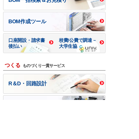
BOM一括検索＆お見積り
BOM作成ツール
口座開設・請求書
校費/公費で調達－
後払い
大学生協
つくる
ものづくり一貫サービス
R＆D・回路設計
基板設計・製造・実装
ケース・ハーネス加工