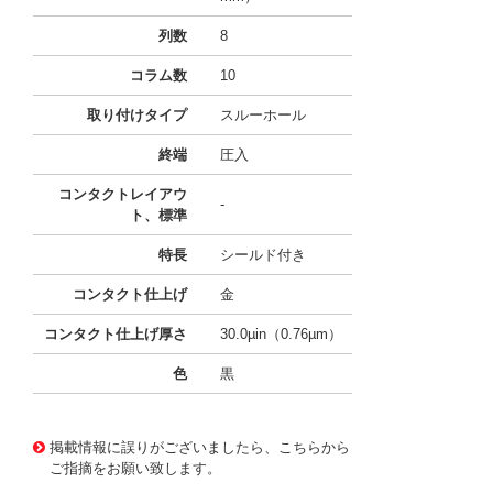
列数
8
コラム数
10
取り付けタイプ
スルーホール
終端
圧入
コンタクトレイアウ
-
ト、標準
特長
シールド付き
コンタクト仕上げ
金
コンタクト仕上げ厚さ
30.0µin（0.76µm）
色
黒
10124448
!041! 0761349002
掲載情報に誤りがございましたら、こちらから
ご指摘をお願い致します。