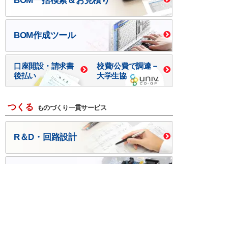
BOM一括検索＆お見積り
BOM作成ツール
口座開設・請求書
校費/公費で調達－
後払い
大学生協
つくる
ものづくり一貫サービス
R＆D・回路設計
基板設計・製造・実装
ケース・ハーネス加工