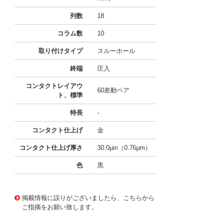
列数
18
コラム数
10
取り付けタイプ
スルーホール
終端
圧入
コンタクトレイアウ
60差動ペア
ト、標準
特長
-
コンタクト仕上げ
金
コンタクト仕上げ厚さ
30.0µin（0.76µm）
色
黒
10124457
!041! 0761450108
掲載情報に誤りがございましたら、こちらから
ご指摘をお願い致します。