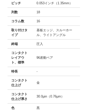
ピッチ
0.053インチ（1.35mm）
列数
18
コラム数
16
取り付けタ
基板エッジ、スルーホー
イプ
ル、ライトアングル
終端
圧入
コンタクト
レイアウ
96差動ペア
ト、標準
特長
-
コンタクト
金
仕上げ
コンタクト
30.0µin（0.76µm）
仕上げ厚さ
色
黒