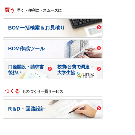
買う
早く・便利に・スムーズに
BOM一括検索＆お見積り
BOM作成ツール
口座開設・請求書
校費/公費で調達－
後払い
大学生協
つくる
ものづくり一貫サービス
R＆D・回路設計
基板設計・製造・実装