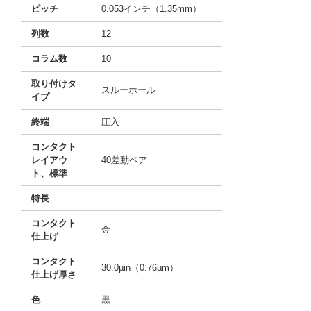
ピッチ
0.053インチ（1.35mm）
列数
12
コラム数
10
取り付けタ
スルーホール
イプ
終端
圧入
コンタクト
レイアウ
40差動ペア
ト、標準
特長
-
コンタクト
金
仕上げ
コンタクト
30.0µin（0.76µm）
仕上げ厚さ
色
黒