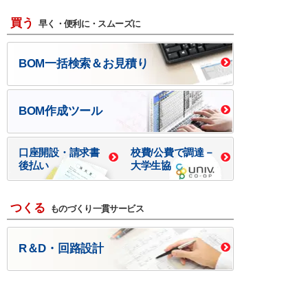
買う
早く・便利に・スムーズに
BOM一括検索＆お見積り
BOM作成ツール
口座開設・請求書
校費/公費で調達－
後払い
大学生協
つくる
ものづくり一貫サービス
R＆D・回路設計
基板設計・製造・実装