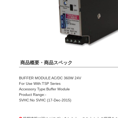
商品概要・商品スペック
BUFFER MODULE AC/DC 360W 24V
For Use With:TSP Series
Accessory Type:Buffer Module
Product Range:-
SVHC:No SVHC (17-Dec-2015)
1012472
!159! TSP-BCM24