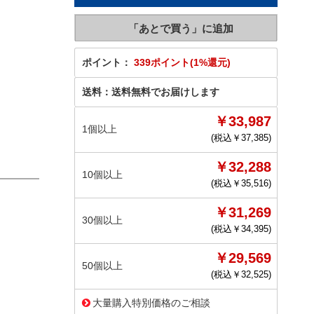
ポイント：
339ポイント(1%還元)
送料：
送料無料でお届けします
￥33,987
1個以上
(税込￥
37,385
)
￥32,288
10個以上
(税込￥
35,516
)
￥31,269
30個以上
(税込￥
34,395
)
￥29,569
50個以上
(税込￥
32,525
)
大量購入特別価格のご相談