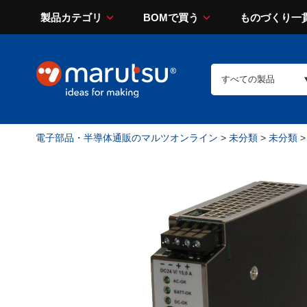
製品カテゴリ
BOMで買う
ものづくり一
電子部品・半導体通販のマルツオンライン
>
未分類
>
未分類