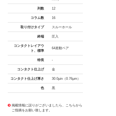
列数
12
コラム数
16
取り付けタイプ
スルーホール
終端
圧入
コンタクトレイアウ
64差動ペア
ト、標準
特長
-
コンタクト仕上げ
金
コンタクト仕上げ厚さ
30.0µin（0.76µm）
色
黒
10124741
!041! 0761550613
掲載情報に誤りがございましたら、こちらから
ご指摘をお願い致します。