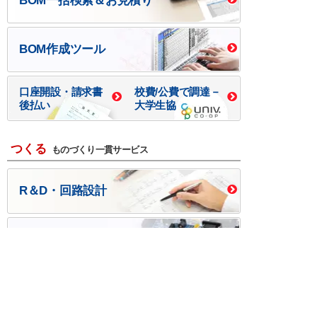
BOM一括検索＆お見積り
BOM作成ツール
口座開設・請求書
校費/公費で調達－
後払い
大学生協
つくる
ものづくり一貫サービス
R＆D・回路設計
基板設計・製造・実装
ケース・ハーネス加工