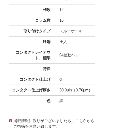
列数
12
コラム数
16
取り付けタイプ
スルーホール
終端
圧入
コンタクトレイアウ
64差動ペア
ト、標準
特長
-
コンタクト仕上げ
金
コンタクト仕上げ厚さ
30.0µin（0.76µm）
色
黒
10124752
!041! 0761550628
掲載情報に誤りがございましたら、こちらから
ご指摘をお願い致します。