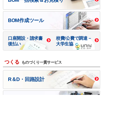
BOM一括検索＆お見積り
BOM作成ツール
口座開設・請求書
校費/公費で調達－
後払い
大学生協
つくる
ものづくり一貫サービス
R＆D・回路設計
基板設計・製造・実装
ケース・ハーネス加工