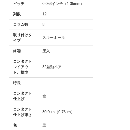
ピッチ
0.053インチ（1.35mm）
列数
12
コラム数
8
取り付けタ
スルーホール
イプ
終端
圧入
コンタクト
レイアウ
32差動ペア
ト、標準
特長
-
コンタクト
金
仕上げ
コンタクト
30.0µin（0.76µm）
仕上げ厚さ
色
黒