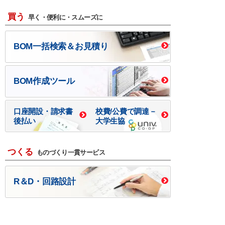
買う
早く・便利に・スムーズに
BOM一括検索＆お見積り
BOM作成ツール
口座開設・請求書
校費/公費で調達－
後払い
大学生協
つくる
ものづくり一貫サービス
R＆D・回路設計
基板設計・製造・実装