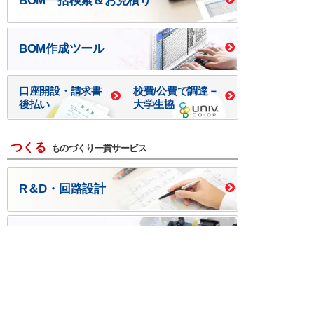
BOM一括検索＆お見積り
BOM作成ツール
口座開設・請求書
校費/公費で調達－
後払い
大学生協
つくる
ものづくり一貫サービス
R＆D・回路設計
基板設計・製造・実装
ケース・ハーネス加工