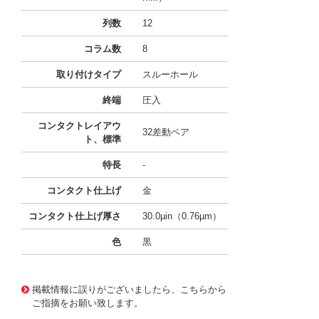
列数
12
コラム数
8
取り付けタイプ
スルーホール
終端
圧入
コンタクトレイアウ
32差動ペア
ト、標準
特長
-
コンタクト仕上げ
金
コンタクト仕上げ厚さ
30.0µin（0.76µm）
色
黒
10124762
!041! 0761550806
掲載情報に誤りがございましたら、こちらから
ご指摘をお願い致します。