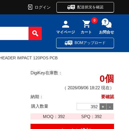
ログイン
配送状況を確認
0
マイページ
カート
お問合せ
BOMアップロード
HEADER IMPACT 120POS PCB
DigiKey在庫数：
0個
（
2026/08/06 18:22
現在）
納期：
要確認
購入数量
MOQ：
392
SPQ：
392