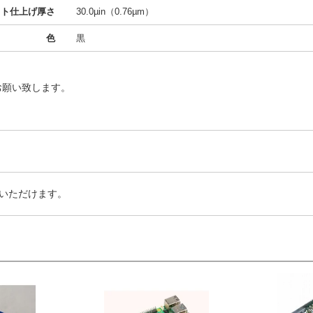
クト仕上げ厚さ
30.0µin（0.76µm）
色
黒
お願い致します。
いただけます。