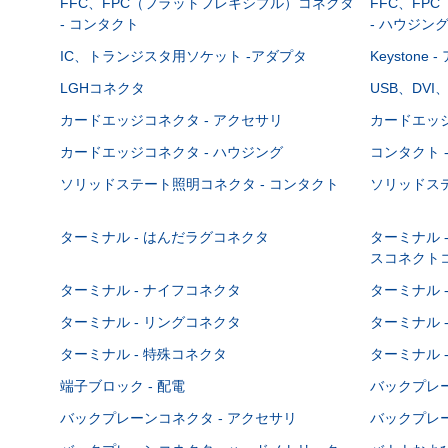
FFC、FPC（フラットフレキシブル）コネクタ
FFC、FP
- コンタクト
- ハウジン
IC、トランジスタ用ソケット -アダプタ
Keystone
LGHコネクタ
USB、DVI
カードエッジコネクタ - アクセサリ
カードエッジ
カードエッジコネクタ - ハウジング
コンタクト 
ソリッドステート照明コネクタ - コンタクト
ソリッドステ
ターミナル - はんだラグコネクタ
ターミナル 
スコネクト
ターミナル - ナイフコネクタ
ターミナル 
ターミナル - リングコネクタ
ターミナル 
ターミナル - 特殊コネクタ
ターミナル 
端子ブロック - 配電
バックプレーン
バックプレーンコネクタ - アクセサリ
バックプレー