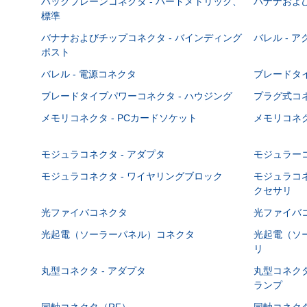
バックプレーンコネクタ - ハードメトリック、
バナナおよび
標準
バナナおよびチップコネクタ - バインディング
バレル - 
ポスト
バレル - 電源コネクタ
ブレードタ
ブレードタイプパワーコネクタ - ハウジング
プラグ式コ
メモリコネクタ - PCカードソケット
メモリコネク
モジュラコネクタ - アダプタ
モジュラーコ
モジュラコネクタ - ワイヤリングブロック
モジュラコネ
クセサリ
光ファイバコネクタ
光ファイバコ
光起電（ソーラーパネル）コネクタ
光起電（ソー
リ
丸型コネクタ - アダプタ
丸型コネクタ
ランプ
同軸コネクタ（RF）
同軸コネクタ