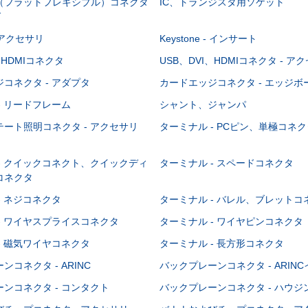
C（フラットフレキシブル）コネクタ
IC、トランジスタ用ソケット
グ
 - アクセサリ
Keystone - インサート
、HDMIコネクタ
USB、DVI、HDMIコネクタ - ア
コネクタ - アダプタ
カードエッジコネクタ - エッジ
- リードフレーム
シャント、ジャンパ
ート照明コネクタ - アクセサリ
ターミナル - PCピン、単極コネク
- クイックコネクト、クイックディ
ターミナル - スペードコネクタ
コネクタ
- ネジコネクタ
ターミナル - バレル、ブレットコ
- ワイヤスプライスコネクタ
ターミナル - ワイヤピンコネクタ
- 磁気ワイヤコネクタ
ターミナル - 長方形コネクタ
コネクタ - ARINC
バックプレーンコネクタ - ARIN
ンコネクタ - コンタクト
バックプレーンコネクタ - ハウジ