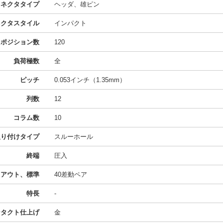
コネクタタイプ
ヘッダ、雄ピン
ネクタスタイル
インパクト
ポジション数
120
負荷極数
全
ピッチ
0.053インチ（1.35mm）
列数
12
コラム数
10
取り付けタイプ
スルーホール
終端
圧入
イアウト、標準
40差動ペア
特長
-
ンタクト仕上げ
金