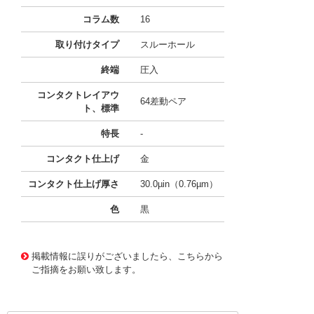
コラム数
16
取り付けタイプ
スルーホール
終端
圧入
コンタクトレイアウ
64差動ペア
ト、標準
特長
-
コンタクト仕上げ
金
コンタクト仕上げ厚さ
30.0µin（0.76µm）
色
黒
10124892
!041! 0761553603
掲載情報に誤りがございましたら、こちらから
ご指摘をお願い致します。