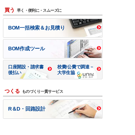
買う
早く・便利に・スムーズに
BOM一括検索＆お見積り
BOM作成ツール
口座開設・請求書
校費/公費で調達－
後払い
大学生協
つくる
ものづくり一貫サービス
R＆D・回路設計
基板設計・製造・実装