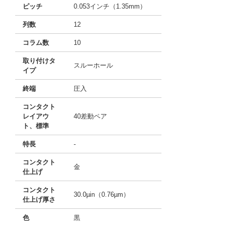
ピッチ
0.053インチ（1.35mm）
列数
12
コラム数
10
取り付けタ
スルーホール
イプ
終端
圧入
コンタクト
レイアウ
40差動ペア
ト、標準
特長
-
コンタクト
金
仕上げ
コンタクト
30.0µin（0.76µm）
仕上げ厚さ
色
黒