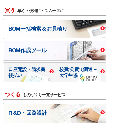
買う
早く・便利に・スムーズに
BOM一括検索＆お見積り
BOM作成ツール
口座開設・請求書
校費/公費で調達－
後払い
大学生協
つくる
ものづくり一貫サービス
R＆D・回路設計
基板設計・製造・実装