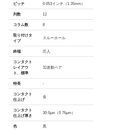
ピッチ
0.053インチ（1.35mm）
列数
12
コラム数
8
取り付けタ
スルーホール
イプ
終端
圧入
コンタクト
レイアウ
32差動ペア
ト、標準
特長
-
コンタクト
金
仕上げ
コンタクト
30.0µin（0.76µm）
仕上げ厚さ
色
黒