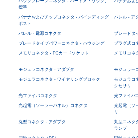
バックプレーンコネクタ - ハードメトリック、
バナナおよび
標準
バナナおよびチップコネクタ - バインディング
バレル - 
ポスト
バレル - 電源コネクタ
ブレードタ
ブレードタイプパワーコネクタ - ハウジング
プラグ式コ
メモリコネクタ - PCカードソケット
メモリコネク
モジュラコネクタ - アダプタ
モジュラーコ
モジュラコネクタ - ワイヤリングブロック
モジュラコネ
クセサリ
光ファイバコネクタ
光ファイバコ
光起電（ソーラーパネル）コネクタ
光起電（ソー
リ
丸型コネクタ - アダプタ
丸型コネクタ
ランプ
同軸コネクタ（RF）
同軸コネクタ