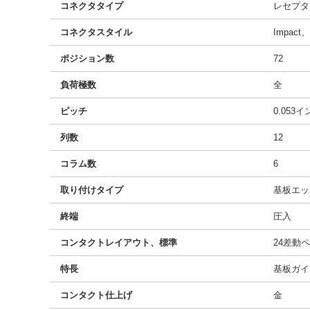
コネクタタイプ
レセプタ
コネクタスタイル
Impac
ポジション数
72
負荷極数
全
ピッチ
0.053
列数
12
コラム数
6
取り付けタイプ
基板エッ
終端
圧入
コンタクトレイアウト、標準
24差動
特長
基板ガイ
コンタクト仕上げ
金