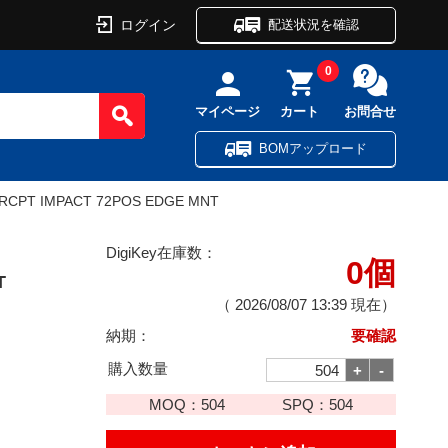
ログイン
配送状況を確認
0
マイページ
カート
お問合せ
BOMアップロード
RCPT IMPACT 72POS EDGE MNT
DigiKey在庫数：
0個
T
（
2026/08/07 13:39
現在）
納期：
要確認
購入数量
MOQ：
504
SPQ：
504