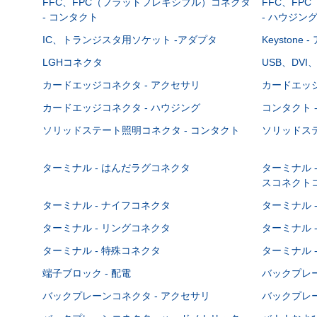
FFC、FPC（フラットフレキシブル）コネクタ
FFC、FP
- コンタクト
- ハウジン
IC、トランジスタ用ソケット -アダプタ
Keystone
LGHコネクタ
USB、DVI
カードエッジコネクタ - アクセサリ
カードエッジ
カードエッジコネクタ - ハウジング
コンタクト 
ソリッドステート照明コネクタ - コンタクト
ソリッドステ
ターミナル - はんだラグコネクタ
ターミナル 
スコネクト
ターミナル - ナイフコネクタ
ターミナル 
ターミナル - リングコネクタ
ターミナル 
ターミナル - 特殊コネクタ
ターミナル 
端子ブロック - 配電
バックプレーン
バックプレーンコネクタ - アクセサリ
バックプレー