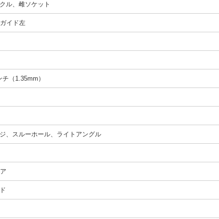
クル、雌ソケット
t、ガイド左
インチ（1.35mm）
ジ、スルーホール、ライトアングル
ペア
ド