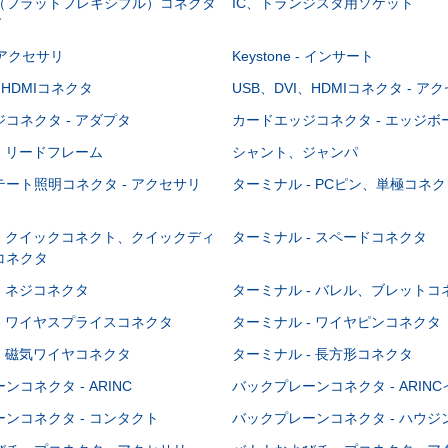
C（フラットフレキシブル）コネクタ
IC、トランジスタ用ソケット
グ
 - アクセサリ
Keystone - インサート
、HDMIコネクタ
USB、DVI、HDMIコネクタ - ア
コネクタ - アダプタ
カードエッジコネクタ - エッジ
- リードフレーム
シャント、ジャンパ
ート照明コネクタ - アクセサリ
ターミナル - PCピン、単極コネク
- クイックコネクト、クイックディ
ターミナル - スペードコネクタ
コネクタ
- ネジコネクタ
ターミナル - バレル、ブレットコ
- ワイヤスプライスコネクタ
ターミナル - ワイヤピンコネクタ
- 磁気ワイヤコネクタ
ターミナル - 長方形コネクタ
コネクタ - ARINC
バックプレーンコネクタ - ARIN
ンコネクタ - コンタクト
バックプレーンコネクタ - ハウジ