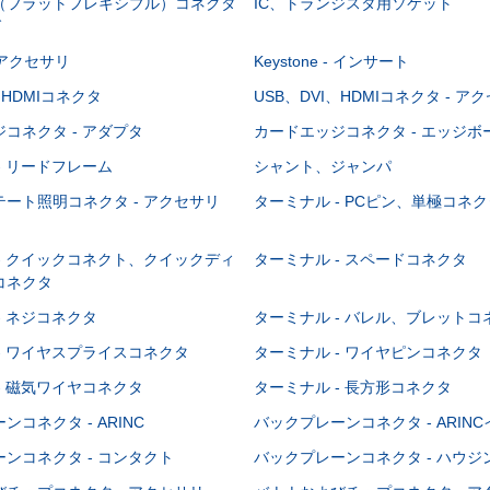
C（フラットフレキシブル）コネクタ
IC、トランジスタ用ソケット
グ
 - アクセサリ
Keystone - インサート
、HDMIコネクタ
USB、DVI、HDMIコネクタ - ア
コネクタ - アダプタ
カードエッジコネクタ - エッジ
- リードフレーム
シャント、ジャンパ
ート照明コネクタ - アクセサリ
ターミナル - PCピン、単極コネク
- クイックコネクト、クイックディ
ターミナル - スペードコネクタ
コネクタ
- ネジコネクタ
ターミナル - バレル、ブレットコ
- ワイヤスプライスコネクタ
ターミナル - ワイヤピンコネクタ
- 磁気ワイヤコネクタ
ターミナル - 長方形コネクタ
コネクタ - ARINC
バックプレーンコネクタ - ARIN
ンコネクタ - コンタクト
バックプレーンコネクタ - ハウジ