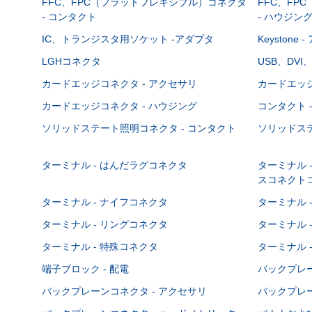
FFC、FPC（フラットフレキシブル）コネクタ
FFC、FP
- コンタクト
- ハウジン
IC、トランジスタ用ソケット -アダプタ
Keystone
LGHコネクタ
USB、DVI
カードエッジコネクタ - アクセサリ
カードエッジ
カードエッジコネクタ - ハウジング
コンタクト 
ソリッドステート照明コネクタ - コンタクト
ソリッドステ
ターミナル - はんだラグコネクタ
ターミナル 
スコネクト
ターミナル - ナイフコネクタ
ターミナル 
ターミナル - リングコネクタ
ターミナル 
ターミナル - 特殊コネクタ
ターミナル 
端子ブロック - 配電
バックプレーン
バックプレーンコネクタ - アクセサリ
バックプレー