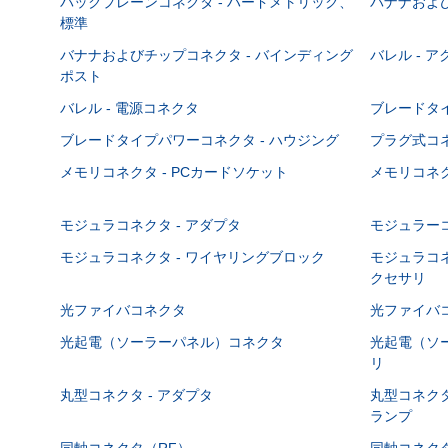
バックプレーンコネクタ - ハードメトリック、
バナナおよび
標準
バナナおよびチップコネクタ - バインディング
バレル - 
ポスト
バレル - 電源コネクタ
ブレードタ
ブレードタイプパワーコネクタ - ハウジング
プラグ式コ
メモリコネクタ - PCカードソケット
メモリコネク
モジュラコネクタ - アダプタ
モジュラーコ
モジュラコネクタ - ワイヤリングブロック
モジュラコネ
クセサリ
光ファイバコネクタ
光ファイバコ
光起電（ソーラーパネル）コネクタ
光起電（ソー
リ
丸型コネクタ - アダプタ
丸型コネクタ
ランプ
同軸コネクタ（RF）
同軸コネクタ