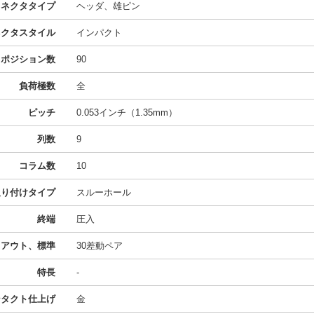
コネクタタイプ
ヘッダ、雄ピン
ネクタスタイル
インパクト
ポジション数
90
負荷極数
全
ピッチ
0.053インチ（1.35mm）
列数
9
コラム数
10
取り付けタイプ
スルーホール
終端
圧入
イアウト、標準
30差動ペア
特長
-
ンタクト仕上げ
金