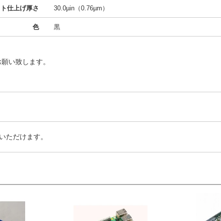
クト仕上げ厚さ
30.0µin（0.76µm）
色
黒
お願い致します。
いただけます。