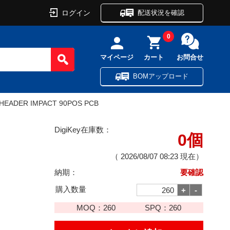
ログイン
配送状況を確認
0
マイページ
カート
お問合せ
BOMアップロード
HEADER IMPACT 90POS PCB
DigiKey在庫数：
0個
（
2026/08/07 08:23
現在）
納期：
要確認
購入数量
MOQ：
260
SPQ：
260