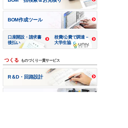
BOM一括検索＆お見積り
BOM作成ツール
口座開設・請求書
校費/公費で調達－
後払い
大学生協
つくる
ものづくり一貫サービス
R＆D・回路設計
基板設計・製造・実装
ケース・ハーネス加工