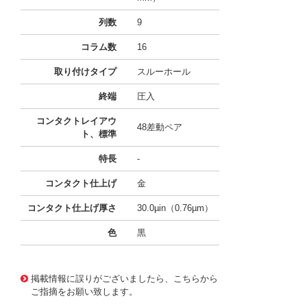
列数
9
コラム数
16
取り付けタイプ
スルーホール
終端
圧入
コンタクトレイアウ
48差動ペア
ト、標準
特長
-
コンタクト仕上げ
金
コンタクト仕上げ厚さ
30.0µin（0.76µm）
色
黒
10125098
!041! 0761650615
掲載情報に誤りがございましたら、こちらから
ご指摘をお願い致します。